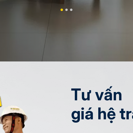
Tư vấn
giá hệ t