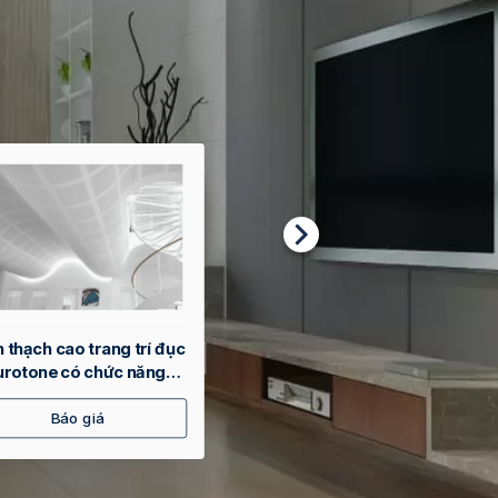
 thạch cao trang trí đục
Trần thạch cao chìm cao
Eurotone có chức năng
cấp
 âm
Báo giá
Báo giá