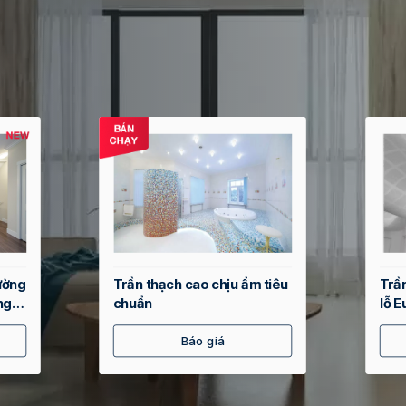
ường
Trần thạch cao chịu ẩm tiêu
Trần
ng
chuẩn
lỗ 
tiêu
Báo giá