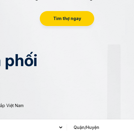
Tìm thợ ngay
 phối
khắp Việt Nam