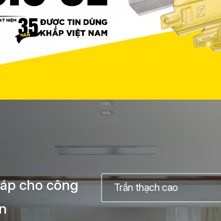
pháp cho công
Trần thạch cao
ạn