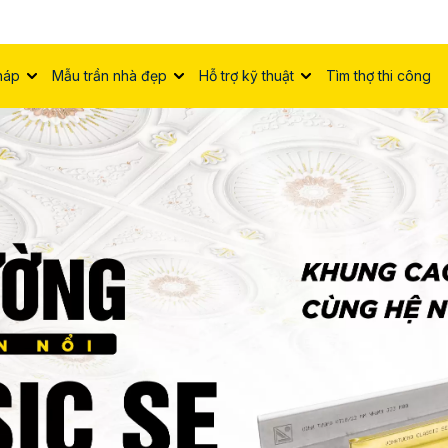
háp
Mẫu trần nhà đẹp
Hỗ trợ kỹ thuật
Tìm thợ thi công