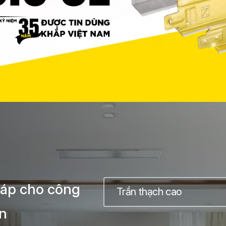
pháp cho công
Trần thạch cao
ạn