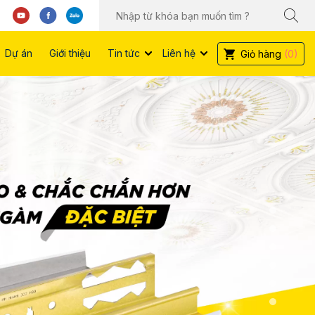
Dự án
Giới thiệu
Tin tức
Liên hệ
Giỏ hàng
(0)
01