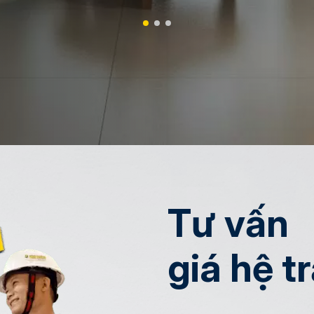
Tư vấn
giá hệ t