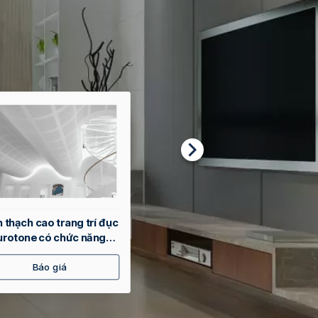
n thạch cao Vĩnh Tường
Cơ chế siêu thanh lọc khô
êu Bền X
khí
Báo giá
Báo giá