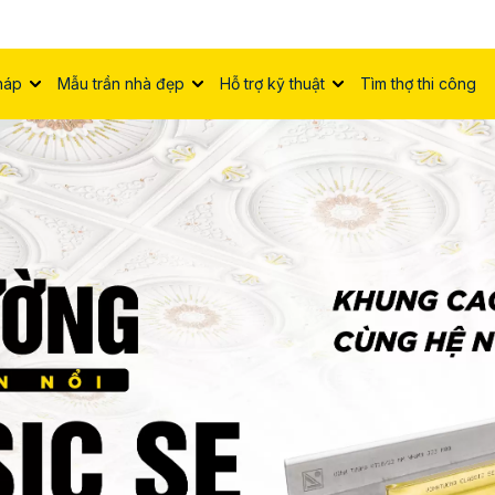
háp
Mẫu trần nhà đẹp
Hỗ trợ kỹ thuật
Tìm thợ thi công