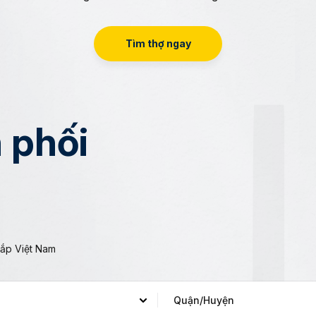
Tìm thợ ngay
 phối
khắp Việt Nam