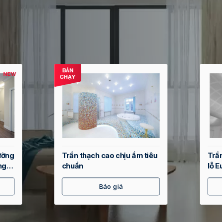
o
Trần thạch cao Vĩnh Tường
Trầ
- Tiêu chuẩn
– Si
Báo giá