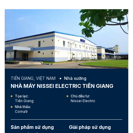
HA NOI, VIET NAM
Cửa hàng - Showroom
VINSMART HÒA LẠC
Tọa lạc:
Chủ đầu tư:
Hà Nội
Vingroup
Nhà thầu:
Tổng diện tích (m2):
Hoàng Nhật Hồng
1,700m2 tường, 3,000m2
trần nổi
Sản phẩm sử dụng
Giải pháp sử dụng