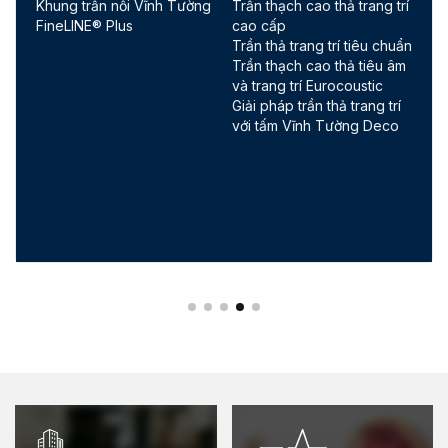
Khung vách ngăn Vĩnh
Tường thạch cao GypWall
Tường V-Wall®
DW4AQ1
Tấm Thạch Cao Tiêu
Tường thạch cao GypWall
Chuẩn VĨNH TƯỜNG-
DW4AQ1
gyproc
Trần thả trang trí tiêu chuẩn
Khung trần nổi Vĩnh Tường
Trần thạch cao thả trang trí
FineLINE® Plus
cao cấp
Trần thạch cao thả tiêu âm
và trang trí Eurocoustic
Hệ phủ tường thạch cao
CÁCH NHIỆT