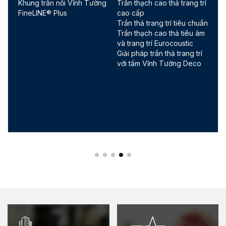
Khung vách ngăn Vĩnh
Tường thạch cao GypWall
Tường V-Wall®
DW4AQ1
Tấm Thạch Cao Tiêu
Tường thạch cao GypWall
Chuẩn VĨNH TƯỜNG-
DW4AQ1
gyproc
Trần thả trang trí tiêu chuẩn
Khung trần nổi Vĩnh Tường
Trần thạch cao thả trang trí
FineLINE® Plus
cao cấp
Trần thạch cao thả tiêu âm
và trang trí Eurocoustic
Hệ phủ tường thạch cao
CÁCH NHIỆT