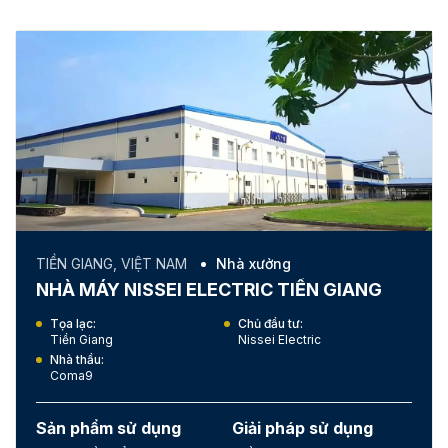
HA NOI, VIET NAM
Cửa hàng - Showroom
VINSMART HÒA LẠC
Tọa lạc:
Chủ đầu tư:
Hà Nội
Vingroup
Nhà thầu:
Tổng diện tích (m2):
Hoàng Nhật Hồng
1,700m2 tường, 3,000m2
trần nổi
Sản phẩm sử dụng
Giải pháp sử dụng