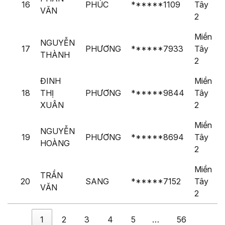
16
PHÚC
******1109
Tây
VĂN
2
Miền
NGUYỄN
17
PHƯƠNG
******7933
Tây
THÀNH
2
ĐINH
Miền
18
THỊ
PHƯƠNG
******9844
Tây
XUÂN
2
Miền
NGUYỄN
19
PHƯƠNG
******8694
Tây
HOÀNG
2
Miền
TRẦN
20
SANG
******7152
Tây
VĂN
2
1
2
3
4
5
…
56