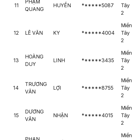
PHẠM
11
HUYỀN
******5087
Tây
QUANG
2
Miền
12
LÊ VĂN
KY
******4004
Tây
2
Miền
HOÀNG
13
LINH
******3435
Tây
DUY
2
Miền
TRƯƠNG
14
LỢI
******8755
Tây
VĂN
2
Miền
DƯƠNG
15
NHẬN
******4015
Tây
VĂN
2
Miền
PHAN