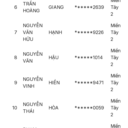
Miền
TRẦN
6
GIANG
******2639
Tây
HOÀNG
2
NGUYỄN
Miền
7
VĂN
HẠNH
******9226
Tây
HỮU
2
Miền
NGUYỄN
8
HẬU
******1014
Tây
VĂN
2
Miền
NGUYỄN
9
HIỀN
******9471
Tây
VINH
2
Miền
NGUYỄN
10
HÒA
******0059
Tây
THÁI
2
Miền