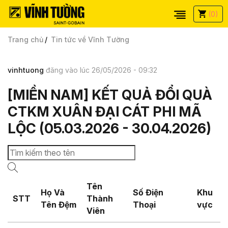
(0)
Trang chủ
Tin tức về Vĩnh Tường
vinhtuong
đăng vào lúc 26/05/2026 - 09:32
[MIỀN NAM] KẾT QUẢ ĐỔI QUÀ
CTKM XUÂN ĐẠI CÁT PHI MÃ
LỘC (05.03.2026 - 30.04.2026)
Tên
Họ Và
Số Điện
Khu
STT
Thành
Tên Đệm
Thoại
vực
Viên