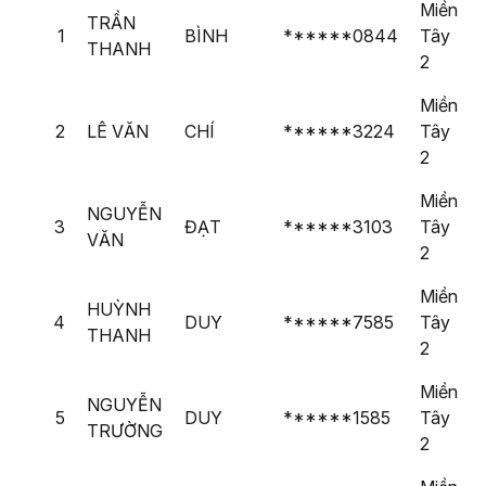
STT
Họ Và
Tên
Số Điện
Khu
Miền
TRẦN
Tên Đệm
Thành
Thoại
vực
1
BÌNH
******0844
Tây
THANH
Viên
2
Miền
2
LÊ VĂN
CHÍ
******3224
Tây
2
Miền
NGUYỄN
3
ĐẠT
******3103
Tây
VĂN
2
Miền
HUỲNH
4
DUY
******7585
Tây
THANH
2
Miền
NGUYỄN
5
DUY
******1585
Tây
TRƯỜNG
2