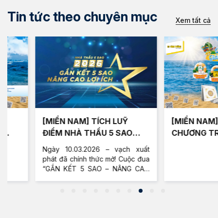
Tin tức theo chuyên mục
Xem tất cả
[MIỀN NAM] TÍCH LUỸ
[MIỀN NAM] KẾT QUẢ
ĐIỂM NHÀ THẦU 5 SAO
CHƯƠNG TRÌNH C
2026
QUÉT MÃ GIẢI NHI
Ngày 10.03.2026 – vạch xuất
ĐỢT 1 (02.05.2026
phát đã chính thức mở! Cuộc đua
31.05.2026)
“GẮN KẾT 5 SAO – NÂNG CAO
LỢI ÍCH” dành cho Anh Em Nhà
Thầu 5 Sao Vĩnh Tường đã bắt
đầu.