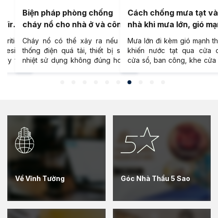
Biện pháp phòng chống
Cách chống mưa tạt v
 Fire-
cháy nổ cho nhà ở và công
nhà khi mưa lớn, gió m
ion
trình
itical
Cháy nổ có thể xảy ra nếu hệ
Mưa lớn đi kèm gió mạnh t
g design
thống điện quá tải, thiết bị sinh
khiến nước tạt qua cửa c
arly for
nhiệt sử dụng không đúng hoặc
cửa sổ, ban công, khe cửa
day, the
công trình thiếu giải pháp PCCC,
khu vực gara. Để hạn chế mư
ange of
với sự cố nhỏ cũng có thể lan
vào nhà, gia chủ cần xác
h fire-
rộng gây thiệt hại về người, tài
đúng đường nước xâm nh
erature
sản và gián đoạn sử dụng. Bài
xử lý theo từng khu vực
r, not
viết tổng hợp biện pháp phòng
cùng Vĩnh Tường tìm hiể
ith the
chống cháy nổ và gợi ý giải pháp
cách chống mưa tạt vào n
rements
nâng cao an toàn từ thiết kế, thi
những lưu ý quan trọng khi 
XD, as
công đến sử dụng.
trong bài viết dưới đây.
o. Read
 more.
Về Vĩnh Tường
Góc Nhà Thầu 5 Sao