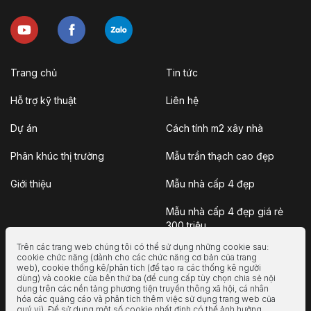
Trang chủ
Tin tức
Hỗ trợ kỹ thuật
Liên hệ
Dự án
Cách tính m2 xây nhà
Phân khúc thị trường
Mẫu trần thạch cao đẹp
Giới thiệu
Mẫu nhà cấp 4 đẹp
Mẫu nhà cấp 4 đẹp giá rẻ
300 triệu
Trên các trang web chúng tôi có thể sử dụng những cookie sau:
Nhà vườn
cookie chức năng (dành cho các chức năng cơ bản của trang
web), cookie thống kê/phân tích (để tạo ra các thống kê người
dùng) và cookie của bên thứ ba (để cung cấp tùy chọn chia sẻ nội
Nhà container
dung trên các nền tảng phương tiện truyền thông xã hội, cá nhân
hóa các quảng cáo và phân tích thêm việc sử dụng trang web của
Nhà tiền chế
quý vị). Để sử dụng một số cookie nhất định có thể ảnh hưởng