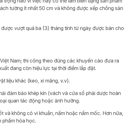
ải trọng nào vì việc này có thể làm biến dạng sản phẩm
 cách tường ít nhất 50 cm và không được xếp chồng sản
ng được vượt quá ba (3) tháng tính từ ngày được bán cho
 Việt Nam; thi công theo đúng các khuyến cáo đưa ra
uất đang còn hiệu lực tại thời điểm lắp đặt.
t liệu khác (keo, xi măng, v.v).
 phải đảm bảo khép kín (vách và cửa sổ phải dược hoàn
 ngoại quan tác động hoặc ảnh hưởng.
 tốt và không có vi khuẩn, nấm hoặc nấm mốc. Hơn nữa,
ản phẩm hóa học.