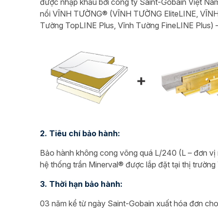
được nhập khẩu bởi công ty Saint-Gobain Việt Nam
nổi VĨNH TƯỜNG® (VĨNH TƯỜNG EliteLINE, VĨNH
Tường TopLINE Plus, Vĩnh Tường FineLINE Plus) – 
2. Tiêu chí bảo hành:
Bảo hành không cong võng quá L/240 (L – đơn vị 
hệ thống trần Minerval® được lắp đặt tại thị trường
3. Thời hạn bảo hành:
03 năm kể từ ngày Saint-Gobain xuất hóa đơn ch