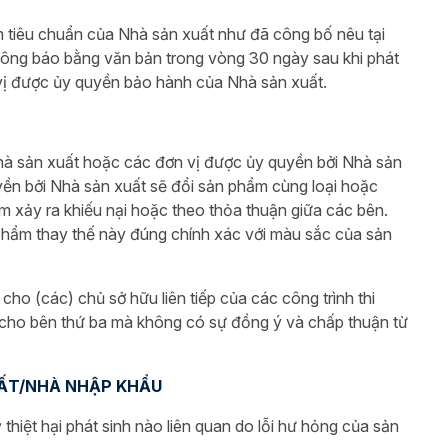
ạm tiêu chuẩn của Nhà sản xuất như đã công bố nêu tại
hông báo bằng văn bản trong vòng 30 ngày sau khi phát
 vị được ủy quyền bảo hành của Nhà sản xuất.
hà sản xuất hoặc các đơn vị được ủy quyền bởi Nhà sản
yền bởi Nhà sản xuất sẽ đổi sản phẩm cùng loại hoặc
ểm xảy ra khiếu nại hoặc theo thỏa thuận giữa các bên.
hẩm thay thế này đúng chính xác với màu sắc của sản
ho (các) chủ sở hữu liên tiếp của các công trình thi
cho bên thứ ba mà không có sự đồng ý và chấp thuận từ
UẤT/NHÀ NHẬP KHẨU
thiệt hại phát sinh nào liên quan do lỗi hư hỏng của sản