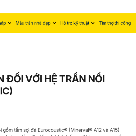
háp
Mẫu trần nhà đẹp
Hỗ trợ kỹ thuật
Tìm thợ thi công
 ĐỐI VỚI HỆ TRẦN NỔI
IC)
i gồm tấm sợi đá Eurocoustic® (Minerval® A12 và A15)