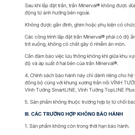
Sau khi lắp đặt trần, trần Minerval® không được dùn
động từ ảnh hưởng bên ngoài.
Không được gắn đinh, ghim hoặc phụ kiện có chức 
Các công trình lắp đặt trần Minerval® phải có độ 
trở xuống, không có chất gây ô nhiễm ăn mòn.
Cần đảm bảo việc lưu thông không khí giữa khu vực
độ và áp suất ở hai bên của trần Minerval®.
4. Chính sách bảo hành này chỉ dành riêng cho hệ 
đồng bộ cùng với khung xương trần nổi VĨNH T
Vĩnh Tường SmartLINE, Vĩnh Tường TopLINE Plus,
5. Sản phẩm không thuộc trường hợp bị từ chối bảo
III. CÁC TRƯỜNG HỢP KHÔNG BẢO HÀNH
1. Sản phẩm không còn trong thời hạn bảo hành.