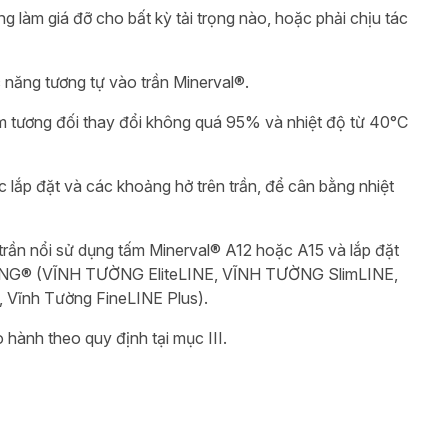
g làm giá đỡ cho bất kỳ tải trọng nào, hoặc phải chịu tác
năng tương tự vào trần Minerval®.
ẩm tương đối thay đổi không quá 95% và nhiệt độ từ 40°C
 lắp đặt và các khoảng hở trên trần, để cân bằng nhiệt
trần nổi sử dụng tấm Minerval® A12 hoặc A15 và lắp đặt
ƯỜNG® (VĨNH TƯỜNG EliteLINE, VĨNH TƯỜNG SlimLINE,
 Vĩnh Tường FineLINE Plus).
 hành theo quy định tại mục III.