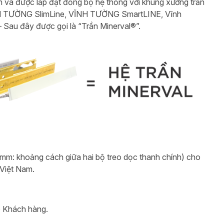
 và được lắp đặt đồng bộ hệ thống với khung xương trần
 TƯỜNG SlimLine, VĨNH TƯỜNG SmartLINE, Vĩnh
Sau đây được gọi là “Trần Minerval®”.
mm: khoảng cách giữa hai bộ treo dọc thanh chính) cho
 Việt Nam.
o Khách hàng.