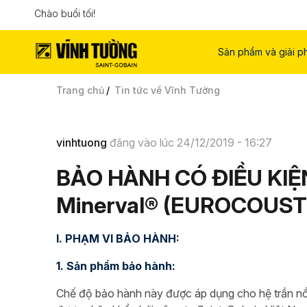
Chào buổi tối!
Sản phẩm và giải p
Trang chủ
Tin tức về Vĩnh Tường
vinhtuong
đăng vào lúc 24/12/2019 - 16:27
BẢO HÀNH CÓ ĐIỀU KIỆN
Minerval® (EUROCOUST
I. PHẠM VI BẢO HÀNH:
1. Sản phẩm bảo hành:
Chế độ bảo hành này được áp dụng cho hệ trần nổ