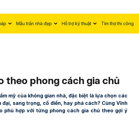
háp
Mẫu trần nhà đẹp
Hỗ trợ kỹ thuật
Tìm thợ thi công
o theo phong cách gia chủ
hẩm mỹ của không gian nhà, đặc biệt là lựa chọn các
 đại, sang trọng, cổ điển, hay phá cách? Cùng Vĩnh
o phù hợp với từng phong cách gia chủ theo gợi ý