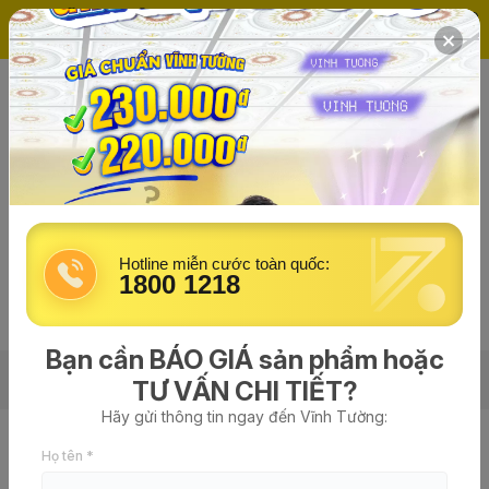
(0)
Trang chủ
Hỗ trợ kỹ thuật
Hướng dẫn nhận diện sản phẩm
Trở về trang danh sách
Khung trần chìm Vĩnh Tường
Hotline miễn cước toàn quốc:
1800 1218
Nhận diện bao bì cho các sản phầm từ:
Bạn cần BÁO GIÁ sản phẩm hoặc
Từ tháng 01/2025
Từ tháng 01/2020
TƯ VẤN CHI TIẾT?
Hãy gửi thông tin ngay đến Vĩnh Tường:
Vĩnh Tường cung cấp các loại khung cơ bản: Khung cao
Họ tên *
cấp, khung phổ thông, khung tiết kiệm,...