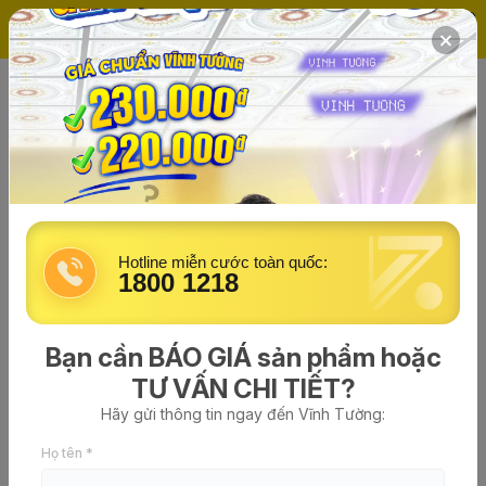
(0)
Trang chủ
Khung/Tấm/Phụ kiện
Hotline miễn cước toàn quốc:
1800 1218
Bạn cần BÁO GIÁ sản phẩm hoặc
TƯ VẤN CHI TIẾT?
Hãy gửi thông tin ngay đến Vĩnh Tường:
Khung trần chìm Vĩnh Tường M29
Họ tên *