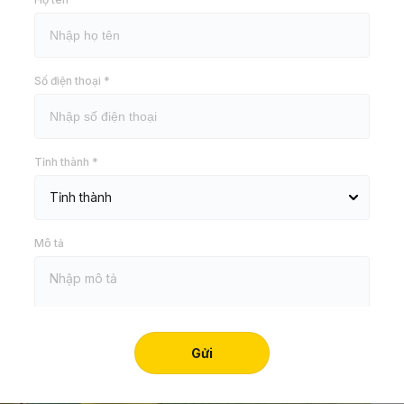
 phòng Karaoke đẹp, độc lạ
Số điện thoại *
n những mẫu trần
thạch cao
phòng karaoke tuyệt đẹp
Tỉnh thành *
Mô tả