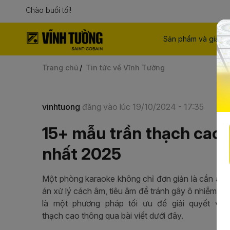
Chào buổi tối!
Sản phẩm và giải p
Trang chủ
Tin tức về Vĩnh Tường
vinhtuong
đăng vào lúc 19/10/2024 - 17:35
15+ mẫu trần thạch cao 
nhất 2025
Một phòng karaoke không chỉ đơn giản là cần âm
án xử lý cách âm, tiêu âm để tránh gây ô nhiễm ti
là một phương pháp tối ưu để giải quyết vấ
thạch cao thông qua bài viết dưới đây.