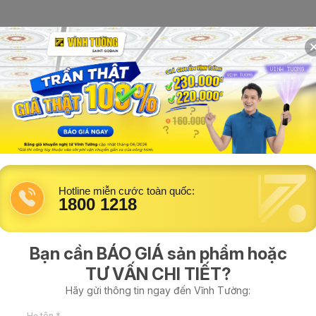
háp
Mẫu trần nhà đẹp
Hỗ trợ kỹ thuật
Tìm thợ thi công
phòng Karaoke đẹp, độc lạ
Hotline miễn cước toàn quốc:
1800 1218
 thanh và ánh sáng đơn thuần mà còn cần những phương
Bạn cần BÁO GIÁ sản phẩm hoặc
ếng ồn. Ứng dụng
trần thạch cao
cho phòng karaoke chính
TƯ VẤN CHI TIẾT?
n đề này. Hãy cùng Vĩnh Tường tìm hiểu rõ về trần
Hãy gửi thông tin ngay đến Vĩnh Tường:
Họ tên *