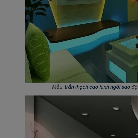
Mẫu
trần thạch cao hình ngôi sao
độc