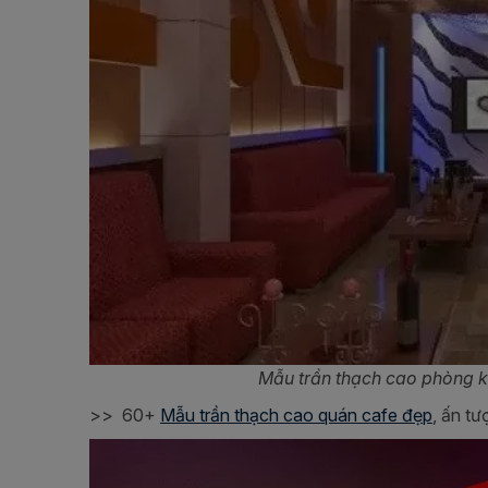
Mẫu trần thạch cao phòng k
>>
60+
Mẫu trần thạch cao quán cafe đẹp
, ấn tư