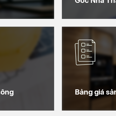
Góc Nhà Th
công
Bảng giá s