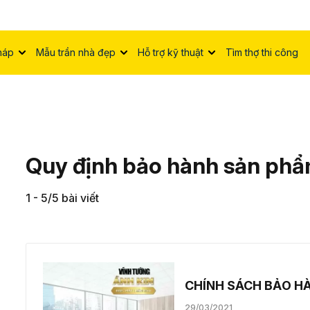
háp
Mẫu trần nhà đẹp
Hỗ trợ kỹ thuật
Tìm thợ thi công
Quy định bảo hành sản ph
1 - 5/5 bài viết
CHÍNH SÁCH BẢO H
29/03/2021