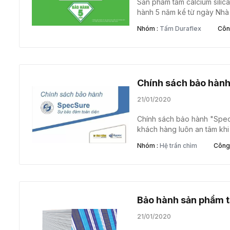
Sản phẩm tấm calcium sili
hành 5 năm kể từ ngày Nhà 
phẩm tấm với độ bền cao, t
Nhóm :
Tấm Duraflex
Công
ngoài, khu vực ẩm ướt, sàn n
Chính sách bảo hành
21/01/2020
Chính sách bảo hành "Spe
khách hàng luôn an tâm khi
nghiệm và khuyến cáo. Tất
Nhóm :
Hệ trần chìm
Công 
Gyproc được sản xuất theo
ngặt để đảm bảo đáp ứng c
nhau - từ cách âm, tiêu âm
Bảo hành sản phẩm 
21/01/2020