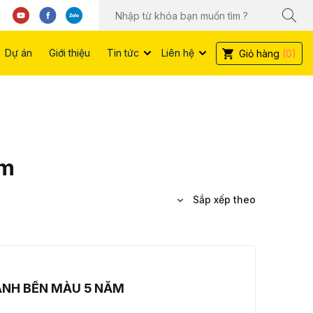
Dự án
Giới thiệu
Tin tức
Liên hệ
Giỏ hàng
(0)
ẩm
Sắp xếp theo
ÀNH BỀN MÀU 5 NĂM