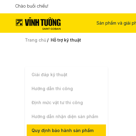
Chào buổi chiều!
Sản phẩm và giải p
Trang chủ
Hỗ trợ kỹ thuật
Giải đáp kỹ thuật
Hướng dẫn thi công
Định mức vật tư thi công
Hướng dẫn nhận diện sản phẩm
Quy định bảo hành sản phẩm