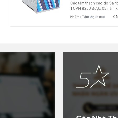
Các tấm thạch cao do Sain
TCVN 8256 được 05 năm kể 
Nhóm :
Tấm thạch cao
Côn