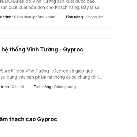
cate DURAflex do Vĩnh Tường sản xuất được bảo
sản xuất xuất hóa đơn cho Khách hàng. Đây là sản
hích hợp cho các khu vực khắc nghiệt như vách
 trình :
Bệnh viện-phòng khám
Tính năng :
Chống ẩm
hà, trần nhà, lợp mái...
 hệ thống Vĩnh Tường - Gyproc
cSure®" của Vĩnh Tường - Gyproc sẽ giúp quý
 sử dụng các sản phẩm hệ thống được chúng tôi thử
 cả các sản phẩm hệ thống của Vĩnh Tường -
trình :
Căn hộ
Tính năng :
Chống nóng
 các tiêu chuẩn quốc tế và được thử nghiệm nghiêm
ác yêu cầu trong những điều kiện làm việc khác
,… đến chống cháy.
tấm thạch cao Gyproc