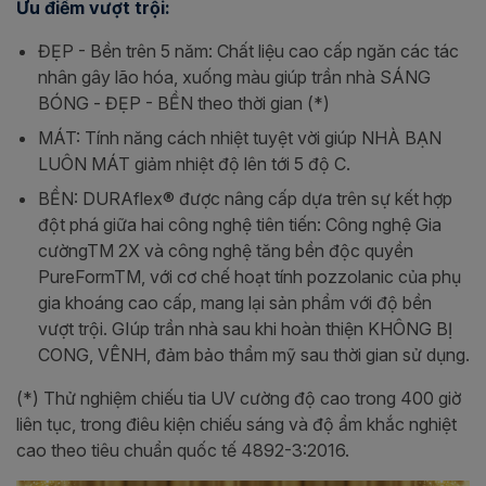
Ưu điểm vượt trội:
ĐẸP - Bền trên 5 năm: Chất liệu cao cấp ngăn các tác
nhân gây lão hóa, xuống màu giúp trần nhà SÁNG
BÓNG - ĐẸP - BỀN theo thời gian (*)
MÁT: Tính năng cách nhiệt tuyệt vời giúp NHÀ BẠN
LUÔN MÁT giảm nhiệt độ lên tới 5 độ C.
BỀN: DURAflex® được nâng cấp dựa trên sự kết hợp
đột phá giữa hai công nghệ tiên tiến: Công nghệ Gia
cườngTM 2X và công nghệ tăng bền độc quyền
PureFormTM, với cơ chế hoạt tính pozzolanic của phụ
gia khoáng cao cấp, mang lại sản phẩm với độ bền
vượt trội. GIúp trần nhà sau khi hoàn thiện KHÔNG BỊ
CONG, VÊNH, đảm bảo thẩm mỹ sau thời gian sử dụng.
(*) Thử nghiệm chiếu tia UV cường độ cao trong 400 giờ
liên tục, trong điêu kiện chiếu sáng và độ ẩm khắc nghiệt
cao theo tiêu chuẩn quốc tế 4892-3:2016.