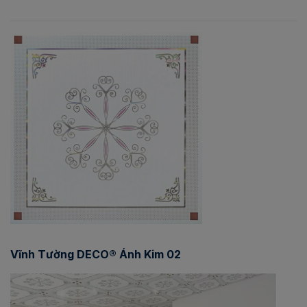
Vĩnh Tường DECO® Ánh Kim 02