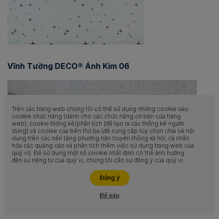
Vĩnh Tường DECO® Ánh Kim 06
Trên các trang web chúng tôi có thể sử dụng những cookie sau:
cookie chức năng (dành cho các chức năng cơ bản của trang
web), cookie thống kê/phân tích (để tạo ra các thống kê người
dùng) và cookie của bên thứ ba (để cung cấp tùy chọn chia sẻ nội
dung trên các nền tảng phương tiện truyền thông xã hội, cá nhân
hóa các quảng cáo và phân tích thêm việc sử dụng trang web của
quý vị). Để sử dụng một số cookie nhất định có thể ảnh hưởng
đến sự riêng tư của quý vị, chúng tôi cần sự đồng ý của quý vị.
Liên hệ ngay
Đồng ý
Phối cảnh trần trang trí Vĩnh Tường DECO® Ánh
Để sau
Hỗ trợ
Kim 06