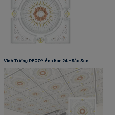
Vĩnh Tường DECO® Ánh Kim 24 – Sắc Sen