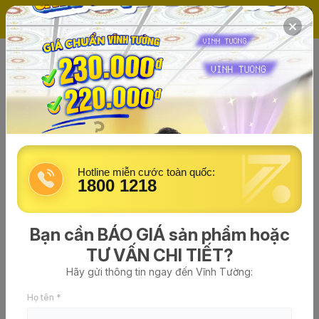
(0)
Trang chủ
Khung/Tấm/Phụ kiện
Hotline miễn cước toàn quốc:
1800 1218
Bạn cần BÁO GIÁ sản phẩm hoặc
TƯ VẤN CHI TIẾT?
Hãy gửi thông tin ngay đến Vĩnh Tường:
Tấm trang trí Vĩnh Tường DECO®
Họ tên *
Ánh Kim