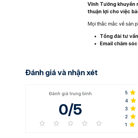
Vĩnh Tường khuyến n
thuận lợi cho việc b
Mọi thắc mắc về sản ph
Tổng đài tư vấ
Email chăm sóc
Đánh giá và nhận xét
5
Đánh giá trung bình
4
0/5
3
2
1