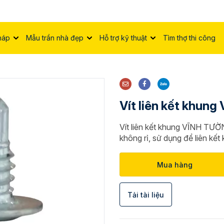
háp
Mẫu trần nhà đẹp
Hỗ trợ kỹ thuật
Tìm thợ thi công
Vít liên kết khun
Vít liên kết khung VĨNH TƯỜN
không rỉ, sử dụng để liên k
Mua hàng
Tải tài liệu