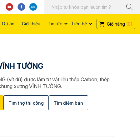
Dự án
Giới thiệu
Tin tức
Liên hệ
Giỏ hàng
(0)
g VĨNH TƯỜNG
G (vít dù) được làm từ vật liệu thép Carbon, thép
ết khung xương VĨNH TƯỜNG.
Tìm thợ thi công
Tìm điểm bán