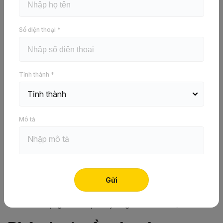
thạch cao nào trên thị trường hiện nay? Qua bài viết này,
Vĩnh Tường
sẽ làm rõ cho bạn những vấn đề trên.
Số điện thoại *
Tỉnh thành *
Mô tả
Trần thạch cao đang được nhiều người ưa chuộng sử
dụng nhất hiện nay (Nguồn: Internet)