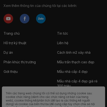
Xem thêm thông tin của chúng tôi tại các kênh:
Trang chủ
Tin tức
Hỗ trợ kỹ thuật
Liên hệ
Dự án
Cách tính m2 xây nhà
Phân khúc thị trường
Mẫu trần thạch cao đẹp
Giới thiệu
Mẫu nhà cấp 4 đẹp
Mẫu nhà cấp 4 đẹp giá rẻ
300 triệu
Trên các trang web chúng tôi có thể sử dụng những cookie sau:
Nhà vườn
cookie chức năng (dành cho các chức năng cơ bản của trang
web), cookie thống kê/phân tích (để tạo ra các thống kê người
dùng) và cookie của bên thứ ba (để cung cấp tùy chọn chia sẻ nội
Nhà container