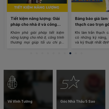
Tiết kiệm năng lượng: Giải
Bảng báo giá làm t
pháp cho nhà ở và công
thạch cao trọn gói
trình thương mại
Vĩnh Tường theo m
Khám phá giải pháp tiết kiệm
Khi làm trần thạch ca
năng lượng cho nhà ở, công trình
có những kỹ năng, ki
thương mại giúp tối ưu chi phí
và kỹ thuật nhất định 
vận hành và hướng đến không
phẩm chất lượng. Sau
gian xanh bền vững.
Tường chia sẻ các ki
lưu ý và báo giá khi l
trọn vẹn nhất
Về Vĩnh Tường
Góc Nhà Thầu 5 Sao