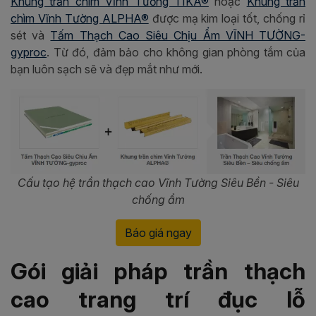
Khung trần chìm Vĩnh Tường TIKA®
hoặc
Khung trần
chìm Vĩnh Tường ALPHA®
được mạ kim loại tốt, chống rỉ
sét và
Tấm Thạch Cao Siêu Chịu Ẩm VĨNH TƯỜNG-
gyproc
. Từ đó, đảm bảo cho không gian phòng tắm của
bạn luôn sạch sẽ và đẹp mắt như mới.
Cấu tạo hệ trần thạch cao Vĩnh Tường Siêu Bền - Siêu
chống ẩm
Báo giá ngay
Gói giải pháp trần thạch
cao trang trí đục lỗ