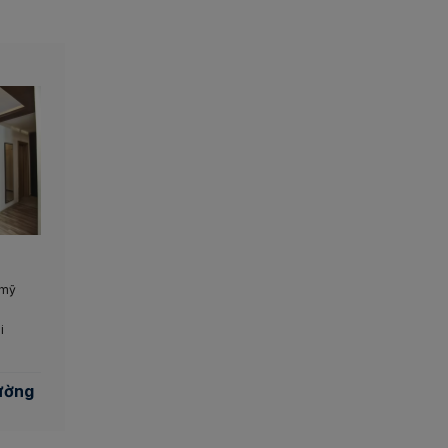
mỹ
i
ường