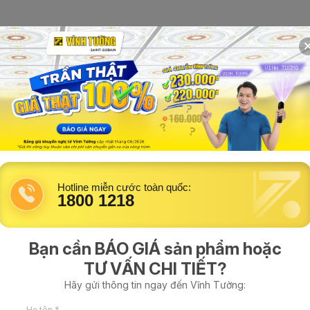
háp
Mẫu trần nhà đẹp
Hỗ trợ kỹ thuật
Tìm thợ thi công
Trần Thạch Cao Vĩ
ẩm
Hotline miễn cước toàn quốc:
Trần Thạch Cao Vĩnh Tường 
1800 1218
Chống ẩm Chống cháy lan đượ
cao.
Bạn cần BÁO GIÁ sản phẩm hoặc
TƯ VẤN CHI TIẾT?
Mua hàng
Hãy gửi thông tin ngay đến Vĩnh Tường:
Tải tài liệu
Họ tên *