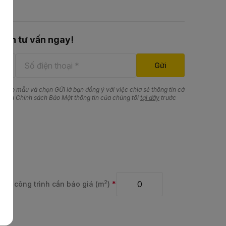
nhận tư vấn ngay!
 theo mẫu và chọn GỬI là bạn đồng ý với việc chia sẻ thông tin cá
m hiểu Chính sách Bảo Mật thông tin của chúng tôi
tại đây
trước
2
tích công trình cần báo giá (m
)
*