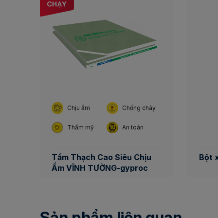
Chịu ẩm
Chống cháy
Thẩm mỹ
An toàn
Tấm Thạch Cao Siêu Chịu
Bột x
Ẩm VĨNH TƯỜNG-gyproc
Sản phẩm liên quan