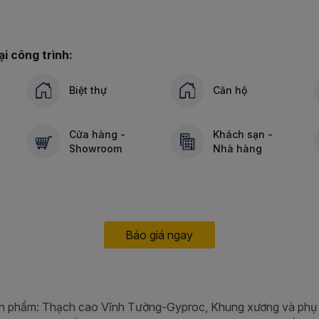
i công trình:
Biệt thự
Căn hộ
Cửa hàng -
Khách sạn -
Showroom
Nhà hàng
Báo giá ngay
ản phẩm: Thạch cao Vĩnh Tường-Gyproc, Khung xương và phụ 