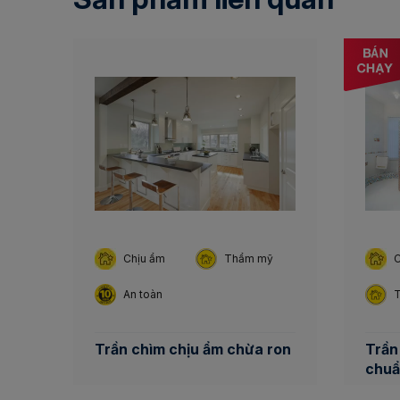
Chịu ẩm
Thẩm mỹ
C
An toàn
Trần chìm chịu ẩm chừa ron
Trần
chu