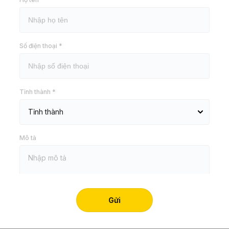
Hãy để lại thông tin để 
Số điện thoại *
Bằng việc chủ động điền thông tin
Tỉnh thành *
nhân với chúng tôi. Bạn có thể tì
khi GỬI.
Mô tả
Khu vực
Nhập diện 