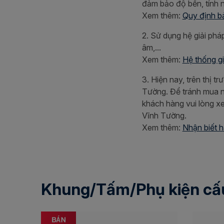
đảm bảo độ bền, tính 
Xem thêm:
Quy định b
2. Sử dụng hệ giải phá
âm,...
Xem thêm:
Hệ thống gi
3. Hiện nay, trên thị 
Tường. Để tránh mua nh
khách hàng vui lòng x
Vĩnh Tường.
Xem thêm:
Nhận biết 
Khung/Tấm/Phụ kiện cấu