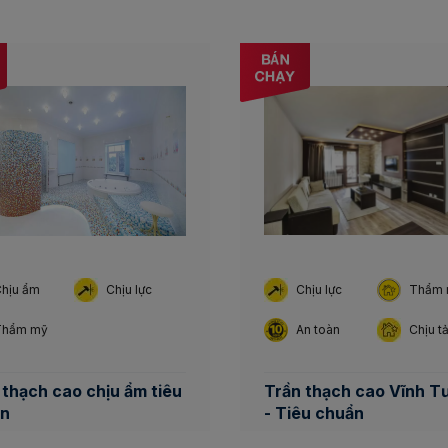
hịu ẩm
Chịu lực
Chịu lực
Thẩm 
Thẩm mỹ
An toàn
Chịu tả
 thạch cao chịu ẩm tiêu
Trần thạch cao Vĩnh T
ẩn
- Tiêu chuẩn