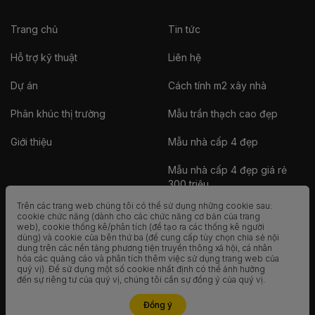
Trang chủ
Tin tức
Hỗ trợ kỹ thuật
Liên hệ
Dự án
Cách tính m2 xây nhà
Phân khúc thị trường
Mẫu trần thạch cao đẹp
Giới thiệu
Mẫu nhà cấp 4 đẹp
Mẫu nhà cấp 4 đẹp giá rẻ
300 triệu
Trên các trang web chúng tôi có thể sử dụng những cookie sau:
Nhà vườn
cookie chức năng (dành cho các chức năng cơ bản của trang
web), cookie thống kê/phân tích (để tạo ra các thống kê người
dùng) và cookie của bên thứ ba (để cung cấp tùy chọn chia sẻ nội
Nhà container
dung trên các nền tảng phương tiện truyền thông xã hội, cá nhân
hóa các quảng cáo và phân tích thêm việc sử dụng trang web của
Nhà tiền chế
quý vị). Để sử dụng một số cookie nhất định có thể ảnh hưởng
đến sự riêng tư của quý vị, chúng tôi cần sự đồng ý của quý vị.
Mẫu nhà 2 tầng đẹp
Liên hệ ngay
Đồng ý