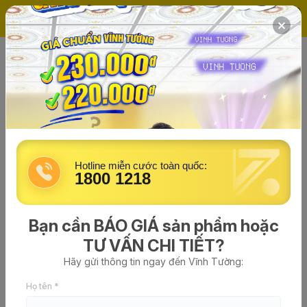
(0)
Trang chủ
Tường & Trần thạch cao
Hotline miễn cước toàn quốc:
1800 1218
Bạn cần BÁO GIÁ sản phẩm hoặc
TƯ VẤN CHI TIẾT?
Hãy gửi thông tin ngay đến Vĩnh Tường:
Trần thạch cao chịu ẩm tiêu chuẩn
Họ tên *