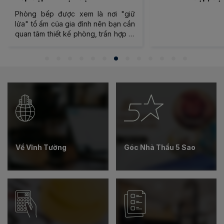
2025
Phòng bếp được xem là nơi "giữ
lửa" tổ ấm của gia đình nên bạn cần
quan tâm thiết kế phòng, trần hợp lý.
Vĩnh Tường chia cho cho bạn các
mẫu trần thạch cao phòng bếp đẹp,
hiện đại cho tổ ấm của bạn.
Về Vĩnh Tường
Góc Nhà Thầu 5 Sao