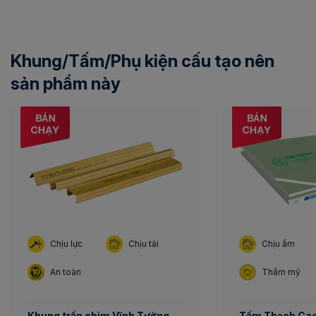
Khung/Tấm/Phụ kiện cấu tạo nên
sản phẩm này
Chịu lực
Chịu tải
Chịu ẩm
An toàn
Thẩm mỹ
Khung trần chìm Vĩnh Tường
Tấm Thạch Cao