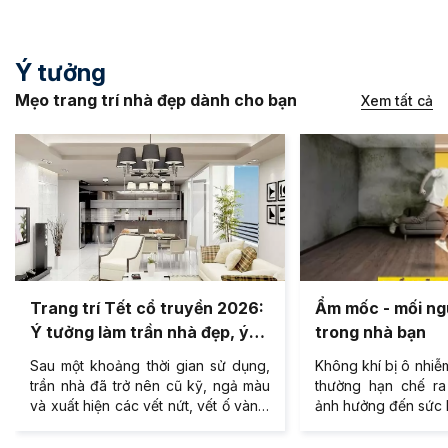
Ý tưởng
Mẹo trang trí nhà đẹp dành cho bạn
Xem tất cả
6:
Ẩm mốc - mối nguy hại ngay
BẢO HÀNH C
trong nhà bạn
VỚI HỆ TRẦN
(EUROCOUS
ng,
Không khí bị ô nhiễm nặng, chúng ta
Chế độ bảo hà
màu
thường hạn chế ra ngoài để giảm
cho hệ trần 
ng.
ảnh hưởng đến sức khỏe. Tuy nhiên,
Eurocoustic® (
ang
chúng ta có chắc rằng không gian
được nhập khẩu
cho
trong nhà sẽ an toàn, không bị ẩm