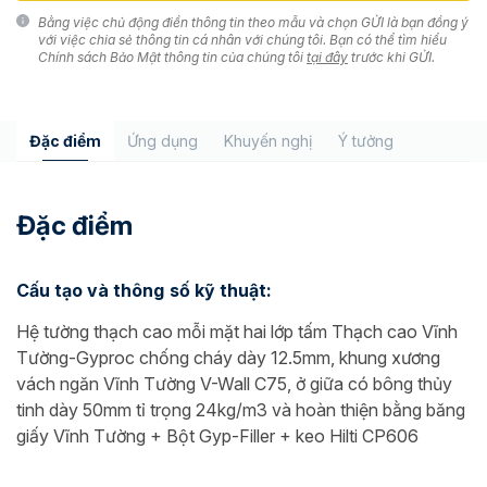
Bằng việc chủ động điền thông tin theo mẫu và chọn GỬI là bạn đồng ý
với việc chia sẻ thông tin cá nhân với chúng tôi. Bạn có thể tìm hiểu
Chính sách Bảo Mật thông tin của chúng tôi
tại đây
trước khi GỬI.
Đặc điểm
Ứng dụng
Khuyến nghị
Ý tưởng
Đặc điểm
Cấu tạo và thông số kỹ thuật:
Hệ tường thạch cao mỗi mặt hai lớp tấm Thạch cao Vĩnh
Tường-Gyproc chống cháy dày 12.5mm, khung xương
vách ngăn Vĩnh Tường V-Wall C75, ở giữa có bông thủy
tinh dày 50mm tỉ trọng 24kg/m3 và hoàn thiện bằng băng
giấy Vĩnh Tường + Bột Gyp-Filler + keo Hilti CP606