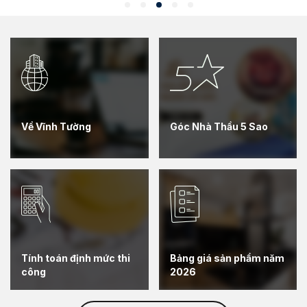
ống
mốc, vi khuẩn xâm hại do trời nồm
ơi.
gây ra?
đây
rần
Về Vĩnh Tường
Góc Nhà Thầu 5 Sao
Tính toán định mức thi
Bảng giá sản phẩm năm
công
2026