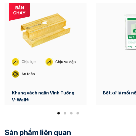
Chịu lực
Chịu va đập
An toàn
Khung vách ngăn Vĩnh Tường
Bột xử lý mối nố
V-Wall®
Sản phẩm liên quan