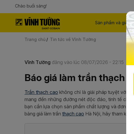
Chào buổi sáng!
Sản phẩm và giải p
Trang chủ
Tin tức về Vĩnh Tường
Vĩnh Tường
đăng vào lúc 08/07/2026 - 22:15
Báo giá làm trần thạch c
Trần thạch cao
không chỉ là giải pháp tuyệt vời đ
mang đến những đường nét độc đáo, tinh tế cho k
bạn cần lựa chọn sản phẩm chất lượng và đơn vị th
bảng giá làm trần
thạch cao
Hà Nội, hãy tham khảo 
M