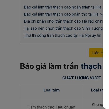
Báo giá làm trần thạch cao hoàn thiện tại Hà Nội
Báo giá làm trần thạch cao phần thô tại Hà Nội
Địa chỉ phân phối trần thạch cao Hà Nội chính h
Tại sao nên chọn trần thạch cao Vĩnh Tường?
Thợ thi công trần thạch cao tại Hà Nội uy tín
Liên Hệ 
Báo giá làm trần
thạch ca
CHẤT LƯỢNG VƯỢT TRỘ
Loại tấm
Loại trầ
Khung xư
Tấm thạch cao Tiêu chuẩn