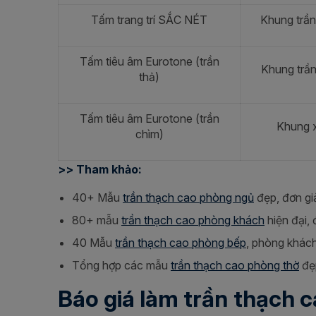
Tấm trang trí SẮC NÉT
Khung trần
Tấm tiêu âm Eurotone (trần
Khung trầ
thả)
Tấm tiêu âm Eurotone (trần
Khung 
chìm)
>> Tham khảo:
40+ Mẫu
trần thạch cao phòng ngủ
đẹp, đơn giả
80+ mẫu
trần thạch cao phòng khách
hiện đại, 
40 Mẫu
trần thạch cao phòng bếp
, phòng khách
Tổng hợp các mẫu
trần thạch cao phòng thờ
đẹ
Báo giá làm trần thạch c