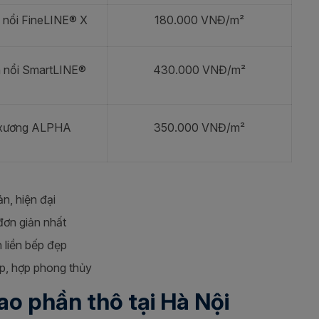
 nổi FineLINE® X
180.000 VNĐ/m²
n nổi SmartLINE®
430.000 VNĐ/m²
xương ALPHA
350.000 VNĐ/m²
n, hiện đại
đơn giản nhất
 liền bếp đẹp
p, hợp phong thủy
ao phần thô tại Hà Nội