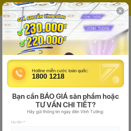
(0)
Trang chủ
Tin tức về Vĩnh Tường
vinhtuong
đăng vào lúc 05/03/2026 - 16:02
40+ Mẫu trần thạch cao phòng
ngủ đẹp, hiện đại, sang trọng
Hotline miễn cước toàn quốc:
2026
1800 1218
Bạn cần BÁO GIÁ sản phẩm hoặc
TƯ VẤN CHI TIẾT?
Hãy gửi thông tin ngay đến Vĩnh Tường:
Họ tên *