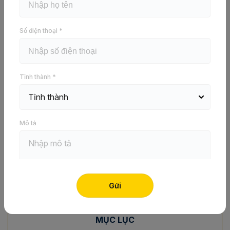
Trần thạch cao Vĩnh Tường – Siêu
Bền X
Số điện thoại *
Báo giá ngay
Tỉnh thành *
Trong thiết kế trần cho phòng ngủ, bạn có thể lựa chọn
nhiều kiểu trần khác nhau tùy thuộc vào chủ đề và sở
Mô tả
thích cá nhân để tô điểm sinh động. Trong bài viết
này, Vĩnh Tường sẽ cung cấp cho bạn đọc tuyển tập
các
mẫu trần thạch cao phòng ngủ đẹp, đơn giản
, hiện
đại và sang trọng.
Liên Hệ Để Được Tư Vấn
MỤC LỤC