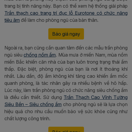
trang bị tính năng này. Bạn có thể xem hệ thống giải pháp
Trần thạch cao trang trí đục lỗ Eurotone có chức năng
tiêu âm
để làm cho phòng ngủ của bản thân.
Báo giá ngay
Ngoài ra, bạn cũng cần quan tâm đến các mẫu trần phòng
ngủ siêu
chống nồm ẩm
. Mùa mưa ở miền Nam, mùa nồm
miền Bắc khiến căn nhà của bạn luôn trong trạng thái ẩm
thấp. Đặc biệt, phòng ngủ của bạn là nơi ít thoáng khí
nhất. Lâu dần, độ ẩm không khí tăng cao khiến ẩm mốc
quanh phòng, là tác nhân gây ra nhiều bệnh về hô hấp.
Lúc này, làm trần phòng ngủ có chức năng siêu chống ẩm
là điều cần thiết. Sử dụng
Trần Thạch Cao Vĩnh Tường
Siêu Bền – Siêu chống ẩm
cho phòng ngủ sẽ là lựa chọn
hiệu quả cho nhu cầu muốn bảo vệ sức khỏe cũng như
chất lượng công trình.