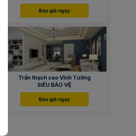
Báo giá ngay
Trần thạch cao Vĩnh Tường
SIÊU BẢO VỆ
Báo giá ngay