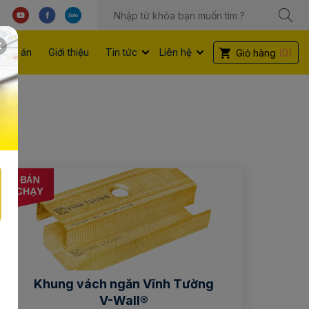
Dự án
Giới thiệu
Tin tức
Liên hệ
Giỏ hàng
(0)
Khung vách ngăn Vĩnh Tường
V-Wall®