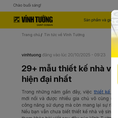
Chào buổi sáng!
Sản phẩm và giải p
Trang chủ
Tin tức về Vĩnh Tường
vinhtuong
đăng vào lúc 20/10/2025 - 09:23
29+ mẫu thiết kế nhà vệ 
hiện đại nhất
Trong những năm gần đây, việc
thiết kế nh
mới nổi và được nhiều gia chủ vô cùng ưa 
công năng sử dụng mà còn mang lại sự riên
Nếu bạn vẫn chưa biết thiết kế nhà vệ sinh v