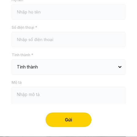
nhé.
Số điện thoại *
Tỉnh thành *
Mô tả