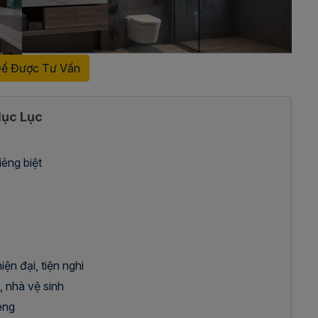
Để Được Tư Vấn
ục Lục
iêng biệt
ện đại, tiện nghi
, nhà vệ sinh
êng