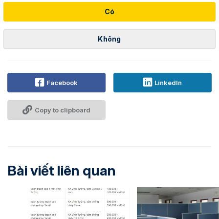
Có
Không
Facebook
LinkedIn
Copy to clipboard
Bài viết liên quan