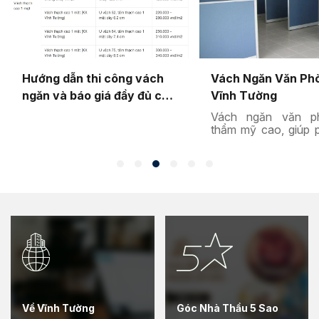
Hướng dẫn thi công vách
Vách Ngăn Văn Phò
ngăn và báo giá đầy đủ các
Vĩnh Tường
loại TP. HCM
Vách ngăn văn p
thẩm mỹ cao, giúp 
không gian và bảo
riêng tư tại nơi làm
thuộc vào xu hướng
chung của tòa nhà 
thể lựa chọn các loạ
khác nhau, như v
văn phòng bằng th
vách ngăn gỗ ho
cường lực. Trong bài
Vĩnh Tường sẽ giúp
hợp các mẫu vách 
phòng đẹp, được ư
nhất.
Về Vĩnh Tường
Góc Nhà Thầu 5 Sao