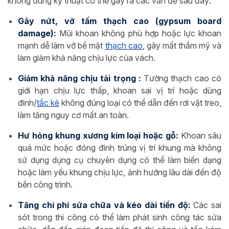
không đúng kỹ thuật có thể gây ra các vấn đề sau đây:
Gây nứt, vỡ tấm thạch cao (gypsum board
damage):
Mũi khoan không phù hợp hoặc lực khoan
mạnh dễ làm vỡ bề mặt
thạch cao
, gây mất thẩm mỹ và
làm giảm khả năng chịu lực của vách.
Giảm khả năng chịu tải trọng :
Tường thạch cao có
giới hạn chịu lực thấp, khoan sai vị trí hoặc dùng
đinh/
tắc kê
không đúng loại có thể dẫn đến rơi vật treo,
làm tăng nguy cơ mất an toàn.
Hư hỏng khung xương kim loại hoặc gỗ:
Khoan sâu
quá mức hoặc đóng đinh trúng vị trí khung mà không
sử dụng dụng cụ chuyên dụng có thể làm biến dạng
hoặc làm yếu khung chịu lực, ảnh hưởng lâu dài đến độ
bền công trình.
Tăng chi phí sửa chữa và kéo dài tiến độ:
Các sai
sót trong thi công có thể làm phát sinh công tác sửa