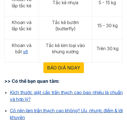
Tắc kê nhựa
5 - 15 kg
lắp tắc kê
Khoan và
Tắc kê bướm
15 - 30 kg
lắp tắc kê
(butterfly)
Khoan và
Tắc kê kim loại vào
Trên 30 kg
bắt
vít
khung xương
BÁO GIÁ NGAY
>> Có thể bạn quan tâm:
Kích thước giật cấp trần thạch cao bao nhiêu là chuẩn
và hợp lý?
Có nên làm trần thạch cao không? Ưu, nhược điểm & lời
khuyên