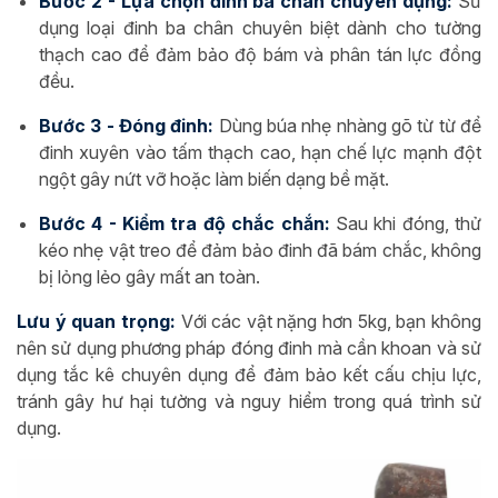
Bước 2 - Lựa chọn đinh ba chân chuyên dụng:
Sử
dụng loại đinh ba chân chuyên biệt dành cho tường
thạch cao để đảm bảo độ bám và phân tán lực đồng
đều.
Bước 3 - Đóng đinh:
Dùng búa nhẹ nhàng gõ từ từ để
đinh xuyên vào tấm thạch cao, hạn chế lực mạnh đột
ngột gây nứt vỡ hoặc làm biến dạng bề mặt.
Bước 4 - Kiểm tra độ chắc chắn:
Sau khi đóng, thử
kéo nhẹ vật treo để đảm bảo đinh đã bám chắc, không
bị lỏng lẻo gây mất an toàn.
Lưu ý quan trọng:
Với các vật nặng hơn 5kg, bạn không
nên sử dụng phương pháp đóng đinh mà cần khoan và sử
dụng tắc kê chuyên dụng để đảm bảo kết cấu chịu lực,
tránh gây hư hại tường và nguy hiểm trong quá trình sử
dụng.