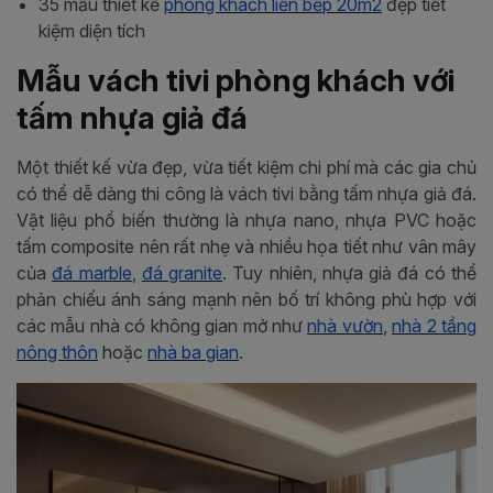
35 mẫu thiết kế
phòng khách liền bếp 20m2
đẹp tiết
kiệm diện tích
Mẫu vách tivi phòng khách với
tấm nhựa giả đá
Một thiết kế vừa đẹp, vừa tiết kiệm chi phí mà các gia chủ
có thể dễ dàng thi công là vách tivi bằng tấm nhựa giả đá.
Vật liệu phổ biến thường là nhựa nano, nhựa PVC hoặc
tấm composite nên rất nhẹ và nhiều họa tiết như vân mây
của
đá marble
,
đá granite
. Tuy nhiên, nhựa giả đá có thể
phản chiếu ánh sáng mạnh nên bố trí không phù hợp với
các mẫu nhà có không gian mở như
nhà vườn
,
nhà 2 tầng
nông thôn
hoặc
nhà ba gian
.