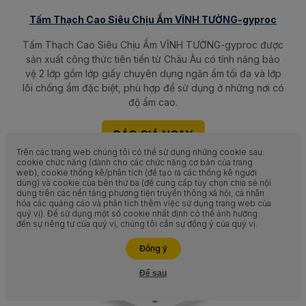
Tấm Thạch Cao Siêu Chịu Ẩm VĨNH TƯỜNG-gyproc
Tấm Thạch Cao Siêu Chịu Ẩm VĨNH TƯỜNG-gyproc được
sản xuất công thức tiên tiến từ Châu Âu có tính năng bảo
vệ 2 lớp gồm lớp giấy chuyên dụng ngăn ẩm tối đa và lớp
lõi chống ẩm đặc biệt, phù hợp để sử dụng ở những nơi có
độ ẩm cao.
BÁO GIÁ NGAY
Trên các trang web chúng tôi có thể sử dụng những cookie sau:
cookie chức năng (dành cho các chức năng cơ bản của trang
web), cookie thống kê/phân tích (để tạo ra các thống kê người
dùng) và cookie của bên thứ ba (để cung cấp tùy chọn chia sẻ nội
dung trên các nền tảng phương tiện truyền thông xã hội, cá nhân
hóa các quảng cáo và phân tích thêm việc sử dụng trang web của
quý vị). Để sử dụng một số cookie nhất định có thể ảnh hưởng
đến sự riêng tư của quý vị, chúng tôi cần sự đồng ý của quý vị.
Liên hệ ngay
Đồng ý
Để sau
Hỗ trợ