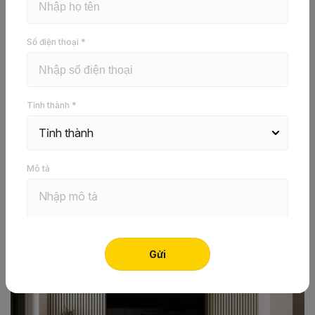
DW5A AQ1
Báo giá ngay
Số điện thoại *
Tỉnh thành *
Trong thiết kế nội thất,
phòng khách
luôn được xem là
trung tâm của ngôi nhà - nơi thể hiện phong cách, cá tính
và gu thẩm mỹ của gia chủ. Để không gian này trở nên ấn
tượng, nhiều người chú trọng đến từng chi tiết trang trí,
Mô tả
đặc biệt là vách tivi phòng khách. Đọc thêm bài viết dưới
đây để tìm hiểu những xu hướng thiết kế mẫu vách tivi
đẹp hiện nay.