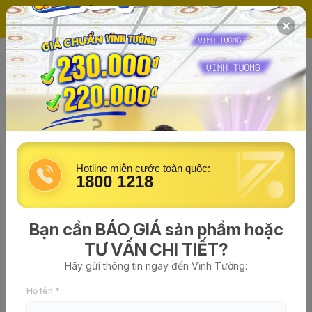
(0)
Trang chủ
Tin tức về Vĩnh Tường
vinhtuong
đăng vào lúc 05/03/2026 - 11:26
1000+ mẫu vách tivi phòng khách
hiện đại, có kệ tivi đẹp, sang 2026
Hotline miễn cước toàn quốc:
1800 1218
Bạn cần BÁO GIÁ sản phẩm hoặc
TƯ VẤN CHI TIẾT?
Hãy gửi thông tin ngay đến Vĩnh Tường:
Họ tên *
Tường thạch cao GypWall QUIET