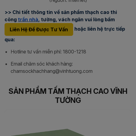
>> Chi tiết thông tin về sản phẩm thạch cao thi
công
trần nhà
, tường, vách ngăn vui lòng bấm
hoặc liên hệ trực tiếp
Liên Hệ Để Được Tư Vấn
qua:
Hotline tư vấn miễn phí: 1800-1218
Email chăm sóc khách hàng:
chamsockhachhang@vinhtuong.com
SẢN PHẨM TẤM THẠCH CAO VĨNH
TƯỜNG