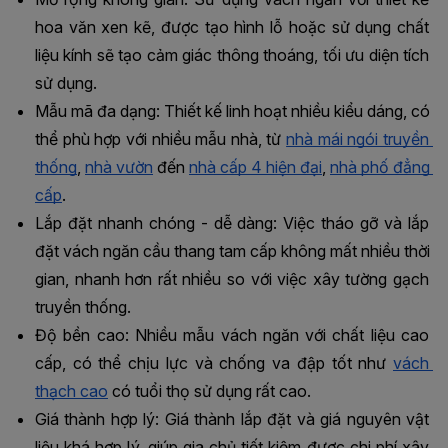
hoa văn xen kẽ, được tạo hình lỗ hoặc sử dụng chất 
liệu kính sẽ tạo cảm giác thông thoáng, tối ưu diện tích 
sử dụng.
Mẫu mã đa dạng: Thiết kế linh hoạt nhiều kiểu dáng, có 
thể phù hợp với nhiều mẫu nhà, từ 
nhà mái ngói truyền 
thống
, 
nhà vườn
 đến 
nhà cấp 4 hiện đại
, 
nhà phố đẳng 
cấp
.
Lắp đặt nhanh chóng - dễ dàng: Việc tháo gỡ và lắp 
đặt vách ngăn cầu thang tam cấp không mất nhiều thời 
gian, nhanh hơn rất nhiều so với việc xây tường gạch 
truyền thống.
Độ bền cao: Nhiều mẫu vách ngăn với chất liệu cao 
cấp, có thể chịu lực và chống va đập tốt như 
vách 
thạch cao
 có tuổi thọ sử dụng rất cao.
Giá thành hợp lý: Giá thành lắp đặt và giá nguyên vật 
liệu khá hợp lý, giúp gia chủ tiết kiệm được chi phí xây 