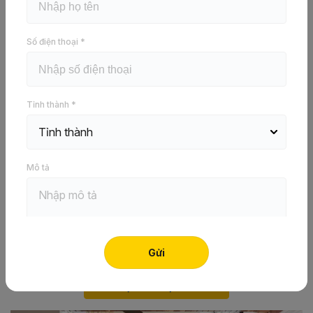
Bền – Siêu chống ẩm
Báo giá ngay
Số điện thoại *
Tỉnh thành *
Vách ngăn cầu thang tam cấp
được xem là giải pháp
phân chia không gian hiệu quả, đồng thời là vật trang trí
giúp tăng tính thẩm mỹ cho tổ ấm gia đình, đặc biệt hiệu
quả trong nhà ống diện tích hẹp. Trên thị trường hiện nay
Mô tả
có vô số mẫu
vách ngăn cầu thang
với đa dạng màu sắc
cùng chất liệu, hoa văn khác biệt. Nhằm giúp gia chủ có
nhiều ý tưởng thiết kế cũng như lựa chọn được mẫu mã
ưng ý, bài viết dưới đây sẽ giới thiệu hơn 50+ thiết kế hot
nhất.
Liên Hệ Để Được Tư Vấn