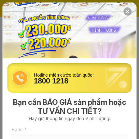
(0)
Trang chủ
Tin tức về Vĩnh Tường
vinhtuong
đăng vào lúc 11/12/2025 - 15:17
55+ mẫu vách ngăn cầu thang
tam cấp đẹp hiện đại, sang trọng
Hotline miễn cước toàn quốc:
1800 1218
Bạn cần BÁO GIÁ sản phẩm hoặc
TƯ VẤN CHI TIẾT?
Hãy gửi thông tin ngay đến Vĩnh Tường:
Họ tên *
Trần Thạch Cao Vĩnh Tường Siêu