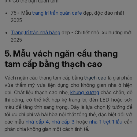
>> Có thể bạn quan tâm:
75+ Mẫu
trang trí trần quán cafe
đẹp, độc đáo nhất
2025
Trang trí trần nhà hàng
đẹp - Chi tiết nhỏ, xu hướng mới
2025
5. Mẫu vách ngăn cầu thang
tam cấp bằng thạch cao
Vách ngăn cầu thang tam cấp bằng
thạch cao
là giải pháp
vừa thẩm mỹ vừa tiện dụng cho không gian nhà ở hiện
đại. Chất liệu thạch cao nhẹ,
khung xương
chắc chắn, dễ
thi công, có thể kết hợp kệ trang trí, đèn LED hoặc sơn
màu để tăng tính sang trọng. Đây là lựa chọn lý tưởng để
tối ưu chi phí và hài hòa nội thất tổng thể, đặc biệt đối với
các mẫu
nhà cấp 4
,
nhà cấp 3
hoặc
nhà 1 trệt 1 lầu
cần
phân chia không gian một cách tinh tế.