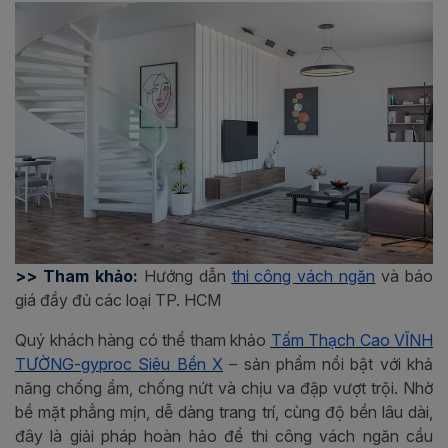
>> Tham khảo:
Hướng dẫn
thi công vách ngăn
và báo
giá đầy đủ các loại TP. HCM
Quý khách hàng có thể tham khảo
Tấm Thạch Cao VĨNH
TƯỜNG-gyproc Siêu Bền X
– sản phẩm nổi bật với khả
năng chống ẩm, chống nứt và chịu va đập vượt trội. Nhờ
bề mặt phẳng mịn, dễ dàng trang trí, cùng độ bền lâu dài,
đây là giải pháp hoàn hảo để thi công vách ngăn cầu