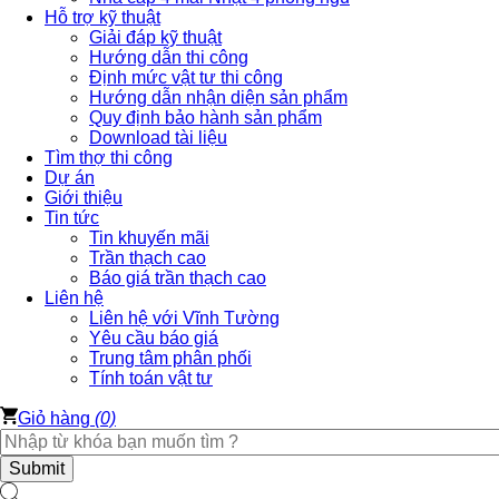
Hỗ trợ kỹ thuật
Giải đáp kỹ thuật
Hướng dẫn thi công
Định mức vật tư thi công
Hướng dẫn nhận diện sản phẩm
Quy định bảo hành sản phẩm
Download tài liệu
Tìm thợ thi công
Dự án
Giới thiệu
Tin tức
Tin khuyến mãi
Trần thạch cao
Báo giá trần thạch cao
Liên hệ
Liên hệ với Vĩnh Tường
Yêu cầu báo giá
Trung tâm phân phối
Tính toán vật tư
Giỏ hàng
(0)