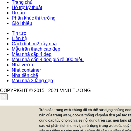
Trang chủ
Hỗ trợ kỹ thuật
Footer
Dự án
Phân khúc thị trường
Giới thiệu
Tin tức
Liên hệ
Cách tính m2 xây nhà
Mẫu trần thạch cao đẹp
Mẫu nhà cấp 4 đẹp
Mẫu nhà cấp 4 đẹp giá rẻ 300 triệu
Nhà vườn
Nhà container
Nhà tiền chế
Mẫu nhà 2 tầng đẹp
COPYRIGHT © 2015 - 2021 VĨNH TƯỜNG
Gửi thông tin thành công
Trên các trang web chúng tôi có thể sử dụng những co
bản của trang web), cookie thống kê/phân tích (để tạo 
cung cấp tùy chọn chia sẻ nội dung trên các nền tảng 
Vĩnh Tường sẽ liên lạc với bạn trong thời gian sớm nhất.
cáo và phân tích thêm việc sử dụng trang web của quý 