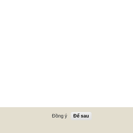
Đồng ý
Để sau