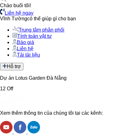
Chào buổi tối!
Liên hệ ngay
Vĩnh Tường
có thể giúp gì cho bạn
Trung tâm phân phối
Tính toán vật tư
Báo giá
Liên hệ
Tải tài liệu
Hỗ trợ
Dự án Lotus Garden Đà Nẵng
12 Off
Xem thêm thông tin của chúng tôi tại các kênh: