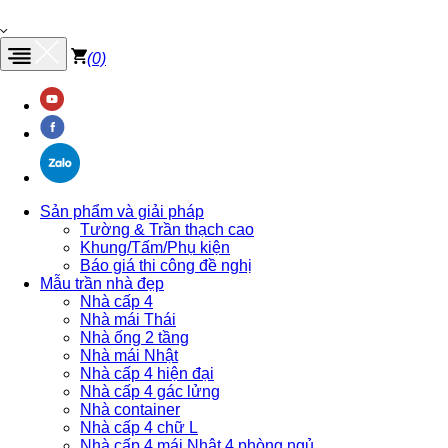
(0)
Main
navigation
Sản phẩm và giải pháp
Tường & Trần thạch cao
Khung/Tấm/Phụ kiện
Báo giá thi công đề nghị
Mẫu trần nhà đẹp
Nhà cấp 4
Nhà mái Thái
Nhà ống 2 tầng
Nhà mái Nhật
Nhà cấp 4 hiện đại
Nhà cấp 4 gác lửng
Nhà container
Nhà cấp 4 chữ L
Nhà cấp 4 mái Nhật 4 phòng ngủ