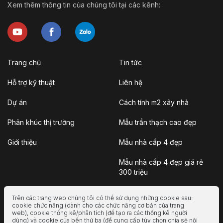
Xem thêm thông tin của chúng tôi tại các kênh:
Trang chủ
Tin tức
Hỗ trợ kỹ thuật
Liên hệ
Dự án
Cách tính m2 xây nhà
Phân khúc thị trường
Mẫu trần thạch cao đẹp
Giới thiệu
Mẫu nhà cấp 4 đẹp
Mẫu nhà cấp 4 đẹp giá rẻ
300 triệu
Nhà vườn
Trên các trang web chúng tôi có thể sử dụng những cookie sau:
cookie chức năng (dành cho các chức năng cơ bản của trang
Nhà container
web), cookie thống kê/phân tích (để tạo ra các thống kê người
dùng) và cookie của bên thứ ba (để cung cấp tùy chọn chia sẻ nội