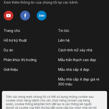
Xem thêm thông tin của chúng tôi tại các kênh:
Trang chủ
Tin tức
Hỗ trợ kỹ thuật
Liên hệ
Dự án
Cách tính m2 xây nhà
Phân khúc thị trường
Mẫu trần thạch cao đẹp
Giới thiệu
Mẫu nhà cấp 4 đẹp
Mẫu nhà cấp 4 đẹp giá rẻ
300 triệu
Nhà vườn
Trên các trang web chúng tôi có thể sử dụng những cookie sau:
cookie chức năng (dành cho các chức năng cơ bản của trang
Nhà container
web), cookie thống kê/phân tích (để tạo ra các thống kê người
dùng) và cookie của bên thứ ba (để cung cấp tùy chọn chia sẻ nội