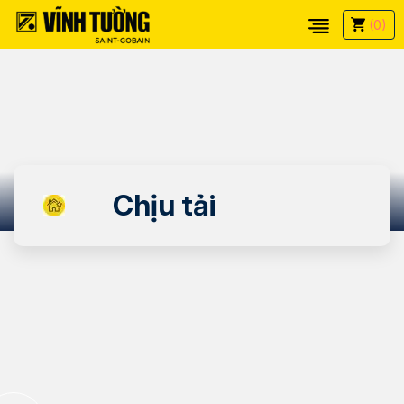
(0)
Chịu tải