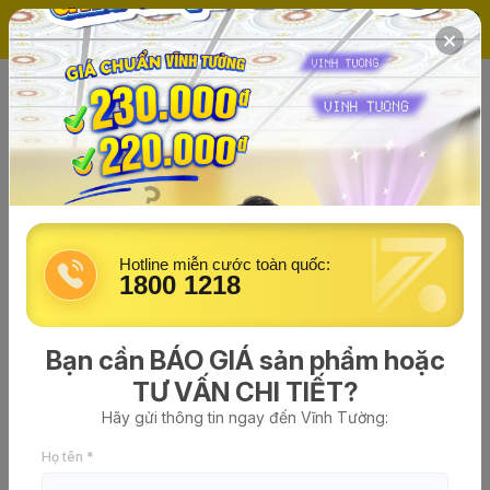
(0)
Trang chủ
Tường & Trần thạch cao
Hotline miễn cước toàn quốc:
1800 1218
Bạn cần BÁO GIÁ sản phẩm hoặc
TƯ VẤN CHI TIẾT?
Hãy gửi thông tin ngay đến Vĩnh Tường:
Tường thạch cao GypWall QUET
Họ tên *
DW7