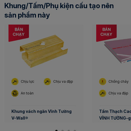
Khung/Tấm/Phụ kiện cấu tạo nên
sản phẩm này
Chịu lực
Chịu va đập
Chống cháy
An toàn
Chịu va đập
Khung vách ngăn Vĩnh Tường
Tấm Thạch Ca
V-Wall®
VĨNH TƯỜNG-g