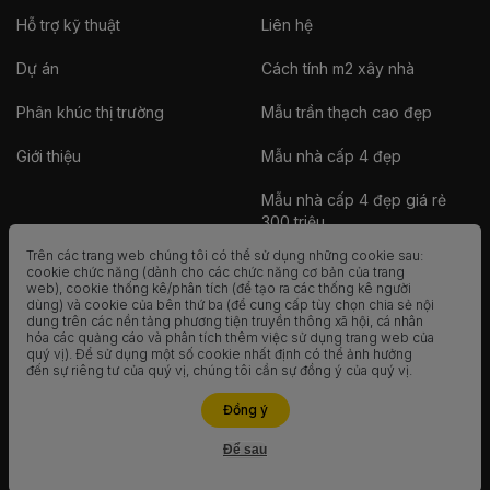
Hỗ trợ kỹ thuật
Liên hệ
Dự án
Cách tính m2 xây nhà
Phân khúc thị trường
Mẫu trần thạch cao đẹp
Giới thiệu
Mẫu nhà cấp 4 đẹp
Mẫu nhà cấp 4 đẹp giá rẻ
300 triệu
Trên các trang web chúng tôi có thể sử dụng những cookie sau:
Nhà vườn
cookie chức năng (dành cho các chức năng cơ bản của trang
web), cookie thống kê/phân tích (để tạo ra các thống kê người
dùng) và cookie của bên thứ ba (để cung cấp tùy chọn chia sẻ nội
Nhà container
dung trên các nền tảng phương tiện truyền thông xã hội, cá nhân
hóa các quảng cáo và phân tích thêm việc sử dụng trang web của
Nhà tiền chế
quý vị). Để sử dụng một số cookie nhất định có thể ảnh hưởng
đến sự riêng tư của quý vị, chúng tôi cần sự đồng ý của quý vị.
Mẫu nhà 2 tầng đẹp
Liên hệ ngay
Đồng ý
Để sau
Hỗ trợ
COPYRIGHT © 2015 - 2021 VĨNH TƯỜNG