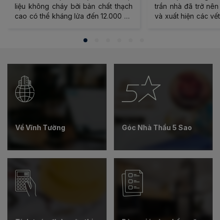
liệu không cháy bởi bản chất thạch
trần nhà đã trở nê
cao có thể kháng lửa đến 12.000 độ
và xuất hiện các vết
C. Tuy nhiên, khi ứng dụng vào
Đây là lúc chúng t
công trình, cần phải nói đến khả
trần nhà để đảm b
năng chống cháy của cả hệ thống
gia đình, làm mới lạ
tường hoặc trần, chứ không chỉ là
và đón chào một mù
mỗi vật liệu riêng biệt.
Hãy cùng theo dõi 
để sở hữu ngay 4 ý
cũ thành mới nhé!
Về Vĩnh Tường
Góc Nhà Thầu 5 Sao