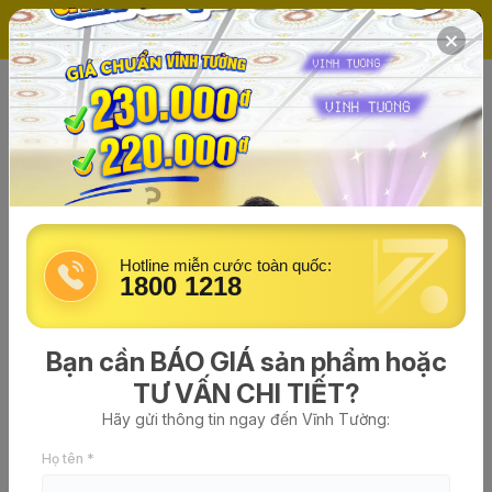
(0)
Trang chủ
Khung/Tấm/Phụ kiện
Hotline miễn cước toàn quốc:
1800 1218
Bạn cần BÁO GIÁ sản phẩm hoặc
TƯ VẤN CHI TIẾT?
Hãy gửi thông tin ngay đến Vĩnh Tường:
Vít VĨNH TƯỜNG
Họ tên *