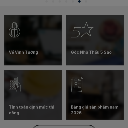
chuộng và sử dụng làm trần thạch
công nghệ mới nhất, c
cao thả nhiều nhất tại Việt Nam.
trân trọng thông báo 
vân gỗ Siêu bền DUR
mắt 03 loại vân trang
thêm các độ dày, quy 
sau:
Về Vĩnh Tường
Góc Nhà Thầu 5 Sao
Tính toán định mức thi
Bảng giá sản phẩm năm
công
2026