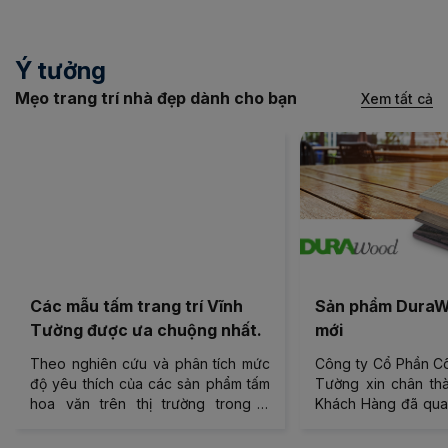
Ý tưởng
Mẹo trang trí nhà đẹp dành cho bạn
Xem tất cả
Các mẫu tấm trang trí Vĩnh
Sản phẩm DuraWoo
Tường được ưa chuộng nhất.
mới
Theo nghiên cứu và phân tích mức
Công ty Cổ Phần Công
độ yêu thích của các sản phẩm tấm
Tường xin chân thành
hoa văn trên thị trường trong 6
Khách Hàng đã quan t
tháng đầu năm. Vĩnh Tường có được
sản phẩm Vĩnh Tường
kết quả 10 mẫu hoa văn được ưa
gian vừa qua. Với vi