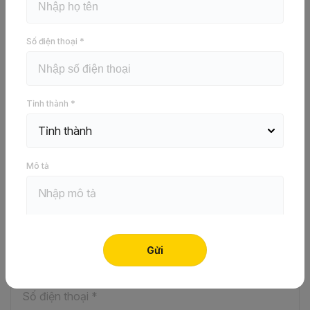
Vít thạch cao, vít bắn trần thạch cao là loại đinh vít
chuyên dụng trong lắp đặt tấm thạch cao. Vít đen Vĩnh
Tường là sản phẩm chất lượng với giá tốt.
Số điện thoại *
Mua hàng
Tỉnh thành *
Tìm thợ thi công
Tìm điểm bán
Tải tài liệu
Mô tả
Hãy để lại thông tin để nhận tư vấn ngay!