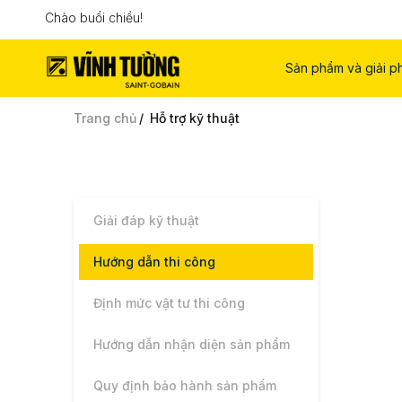
Chào buổi chiều!
Sản phẩm và giải p
Trang chủ
Hỗ trợ kỹ thuật
Giải đáp kỹ thuật
Hướng dẫn thi công
Định mức vật tư thi công
Hướng dẫn nhận diện sản phẩm
Quy định bảo hành sản phẩm