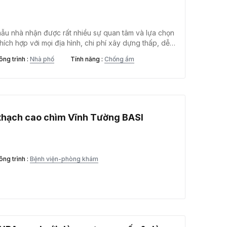
mẫu nhà nhận được rất nhiều sự quan tâm và lựa chọn
 thích hợp với mọi địa hình, chi phí xây dựng thấp, dễ
ấn đề mà mọi người đều quan tâm nhiều nhất khi xây
ông trình :
Nhà phố
Tính năng :
Chống ẩm
nóng cho nhà container?
n thạch cao chìm Vĩnh Tường BASI
ông trình :
Bệnh viện-phòng khám