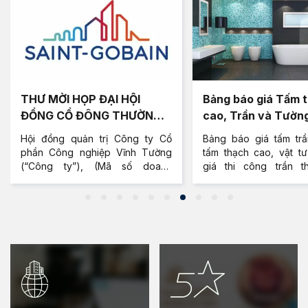
THƯ MỜI HỌP ĐẠI HỘI
Bảng báo giá Tấm 
ĐỒNG CỔ ĐÔNG THƯỜNG
cao, Trần và Tườn
NIÊN
Cao Vĩnh Tường mớ
Hội đồng quản trị Công ty Cổ
Bảng báo giá tấm trầ
phần Công nghiệp Vĩnh Tường
tấm thạch cao, vật tư
(“Công ty”), (Mã số doanh
giá thi công trần t
nghiệp: 0304075529, địa chỉ trụ
tường vách ngăn thạc
sở chính tại Lô C23a, Khu công
Tường - Gyproc 
nghiệp Hiệp Phước, Xã Hiệp
chuộng, cập nhật 20
Phước, Huyện Nhà Bè, Thành
hàng thạch cao.
phố Hồ Chí Minh, trân trọng thông
báo và kính mời Quý Cổ đông
đến tham dự cuộc họp Đại hội
đồng cổ đông tại trụ sở công ty.