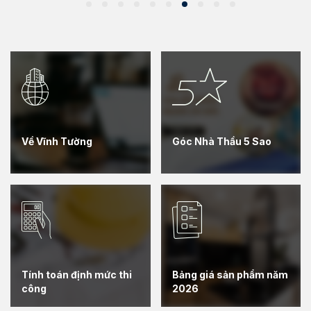
sở chính tại Lô C23a, Khu công
Tường - Gyproc 
nghiệp Hiệp Phước, Xã Hiệp
chuộng, cập nhật 20
Phước, Huyện Nhà Bè, Thành
hàng thạch cao.
phố Hồ Chí Minh, trân trọng thông
báo và kính mời Quý Cổ đông
đến tham dự cuộc họp Đại hội
đồng cổ đông tại trụ sở công ty.
Về Vĩnh Tường
Góc Nhà Thầu 5 Sao
Tính toán định mức thi
Bảng giá sản phẩm năm
công
2026