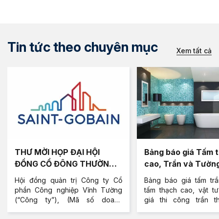
Tin tức theo chuyên mục
Xem tất cả
THƯ MỜI HỌP ĐẠI HỘI
Bảng báo giá Tấm 
ĐỒNG CỔ ĐÔNG THƯỜNG
cao, Trần và Tườn
NIÊN
Cao Vĩnh Tường mớ
Hội đồng quản trị Công ty Cổ
Bảng báo giá tấm trầ
phần Công nghiệp Vĩnh Tường
tấm thạch cao, vật tư
(“Công ty”), (Mã số doanh
giá thi công trần t
nghiệp: 0304075529, địa chỉ trụ
tường vách ngăn thạc