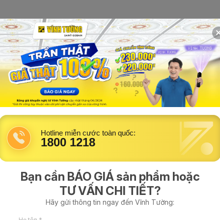
háp
Mẫu trần nhà đẹp
Hỗ trợ kỹ thuật
Tìm thợ thi công
Thanh V lưới Vĩnh
Thanh V Vĩnh Tường đục lỗ c
Hotline miễn cước toàn quốc:
sẵn có in phun nhận diện trên
1800 1218
nhau của trần chìm hoặc vá
chìm,vách thạch cao và giúp
hạn chế thấy các vết rạn nứt
Bạn cần BÁO GIÁ sản phẩm hoặc
TƯ VẤN CHI TIẾT?
Mua hàng
Hãy gửi thông tin ngay đến Vĩnh Tường:
Họ tên *