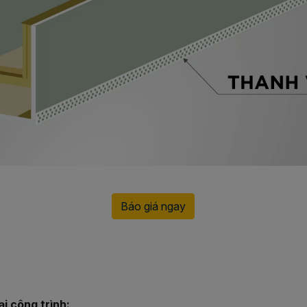
Báo giá ngay
i công trình: