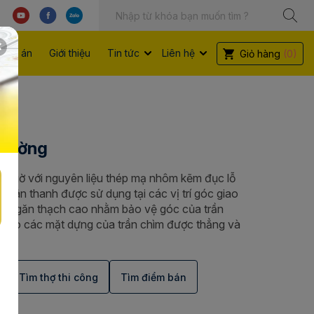
Dự án
Giới thiệu
Tin tức
Liên hệ
Giỏ hàng
(0)
 Tường
ó gờ với nguyên liệu thép mạ nhôm kẽm đục lỗ
 thân thanh được sử dụng tại các vị trí góc giao
ch ngăn thạch cao nhằm bảo vệ góc của trần
 cho các mặt dựng của trần chìm được thẳng và
Tìm thợ thi công
Tìm điểm bán