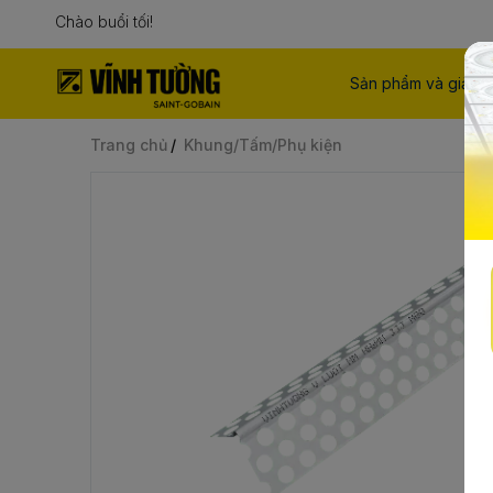
Chào buổi tối!
Sản phẩm và giải p
Trang chủ
Khung/Tấm/Phụ kiện