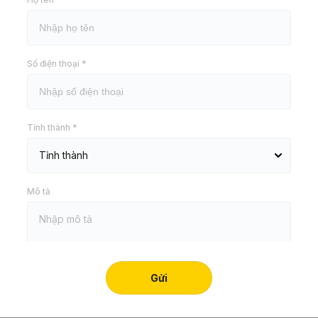
Tải tài liệu
Hãy để lại thông tin để 
Số điện thoại *
Tỉnh thành *
 dụng
Khuyến nghị
Ý tưởng
Mô tả
lỗ có gờ với nguyên liệu thép mạ nhôm kẽm đục lỗ sẵn được sử dụng
c vách ngăn thạch cao nhằm bảo vệ góc của trần chìm,vách thạch 
thẳng và hạn chế thấy các vết răn nứt.