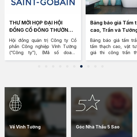
THƯ MỜI HỌP ĐẠI HỘI
Bảng báo giá Tấm 
ĐỒNG CỔ ĐÔNG THƯỜNG
cao, Trần và Tườn
NIÊN
Cao Vĩnh Tường mớ
Hội đồng quản trị Công ty Cổ
Bảng báo giá tấm trầ
phần Công nghiệp Vĩnh Tường
tấm thạch cao, vật tư
(“Công ty”), (Mã số doanh
giá thi công trần t
nghiệp: 0304075529, địa chỉ trụ
tường vách ngăn thạc
sở chính tại Lô C23a, Khu công
Tường - Gyproc 
nghiệp Hiệp Phước, Xã Hiệp
chuộng, cập nhật 20
Phước, Huyện Nhà Bè, Thành
hàng thạch cao.
phố Hồ Chí Minh, trân trọng thông
báo và kính mời Quý Cổ đông
đến tham dự cuộc họp Đại hội
đồng cổ đông tại trụ sở công ty.
Về Vĩnh Tường
Góc Nhà Thầu 5 Sao