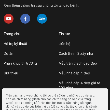
Xem thêm thông tin của chúng tôi tại các kênh:
Trang chủ
Tin tức
Hỗ trợ kỹ thuật
Liên hệ
Dự án
Cách tính m2 xây nhà
Phân khúc thị trường
Mẫu trần thạch cao đẹp
Giới thiệu
Mẫu nhà cấp 4 đẹp
Mẫu nhà cấp 4 đẹp giá rẻ
300 triệu
Trên các trang web chúng tôi có thể sử dụng những cookie sau:
Nhà vườn
cookie chức năng (dành cho các chức năng cơ bản của trang
web), cookie thống kê/phân tích (để tạo ra các thống kê người
dùng) và cookie của bên thứ ba (để cung cấp tùy chọn chia sẻ nội
Nhà container