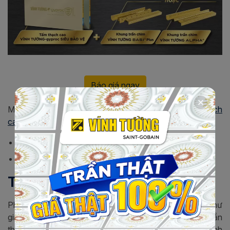
Báo giá ngay
Mọi vấn đề liên quan đến hệ trần - vách - tường
thạch
cao
Vĩnh Tường, các bạn vui lòng liên hệ qua:
Hotline::
1800-1218
Email:
chamsockhachhang@vinhtuong.com
Trần thạch cao hộp phòng ngủ
Phòng ngủ là nơi tận hưởng những giây phút nghỉ ngơi, thư
giãn sau một ngày dài làm việc mệt mỏi. Lắp đặt trần
thạch cao hộp phòng ngủ kết hợp cùng hệ thống ánh