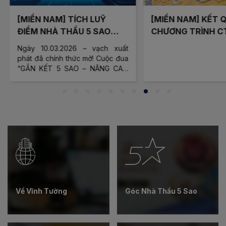
[MIỀN NAM] TÍCH LUỸ
[MIỀN NAM] KẾT QUẢ
ĐIỂM NHÀ THẦU 5 SAO
CHƯƠNG TRÌNH C
2026
QUÉT MÃ GIẢI NHI
Ngày 10.03.2026 – vạch xuất
ĐỢT 1 (02.05.2026 
phát đã chính thức mở! Cuộc đua
31.05.2026)
“GẮN KẾT 5 SAO – NÂNG CAO
LỢI ÍCH” dành cho Anh Em Nhà
Thầu 5 Sao Vĩnh Tường đã bắt
đầu.
Về Vĩnh Tường
Góc Nhà Thầu 5 Sao