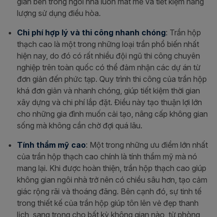
gian bên trong ngôi nhà luôn mát mẻ và tiết kiệm năng
lượng sử dụng điều hòa.
Chi phí hợp lý và thi công nhanh chóng
: Trần hộp
thạch cao là một trong những loại trần phổ biến nhất
hiện nay, do đó có rất nhiều đội ngũ thi công chuyên
nghiệp trên toàn quốc có thể đảm nhận các dự án từ
đơn giản đến phức tạp. Quy trình thi công của trần hộp
khá đơn giản và nhanh chóng, giúp tiết kiệm thời gian
xây dựng và chi phí lắp đặt. Điều này tạo thuận lợi lớn
cho những gia đình muốn cải tạo, nâng cấp không gian
sống mà không cần chờ đợi quá lâu.
Tính thẩm mỹ cao
: Một trong những ưu điểm lớn nhất
của trần hộp thạch cao chính là tính thẩm mỹ mà nó
mang lại. Khi được hoàn thiện, trần hộp thạch cao giúp
không gian ngôi nhà trở nên có chiều sâu hơn, tạo cảm
giác rộng rãi và thoáng đãng. Bên cạnh đó, sự tinh tế
trong thiết kế của trần hộp giúp tôn lên vẻ đẹp thanh
lịch, sang trọng cho bất kỳ không gian nào, từ phòng