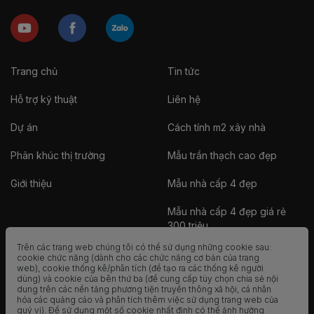
Trang chủ
Tin tức
Hỗ trợ kỹ thuật
Liên hệ
Dự án
Cách tính m2 xây nhà
Phân khúc thị trường
Mẫu trần thạch cao đẹp
Giới thiệu
Mẫu nhà cấp 4 đẹp
Mẫu nhà cấp 4 đẹp giá rẻ
300 triệu
Trên các trang web chúng tôi có thể sử dụng những cookie sau:
Nhà vườn
cookie chức năng (dành cho các chức năng cơ bản của trang
web), cookie thống kê/phân tích (để tạo ra các thống kê người
dùng) và cookie của bên thứ ba (để cung cấp tùy chọn chia sẻ nội
Nhà container
dung trên các nền tảng phương tiện truyền thông xã hội, cá nhân
hóa các quảng cáo và phân tích thêm việc sử dụng trang web của
Nhà tiền chế
quý vị). Để sử dụng một số cookie nhất định có thể ảnh hưởng