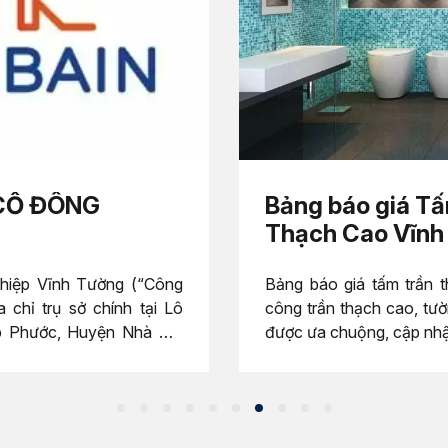
 CỔ ĐÔNG
Bảng báo giá Tấ
Thạch Cao Vĩnh
ghiệp Vĩnh Tường (“Công
Bảng báo giá tấm trần th
 chỉ trụ sở chính tại Lô
công trần thạch cao, tư
p Phước, Huyện Nhà Bè,
được ưa chuộng, cập nhậ
 và kính mời Quý Cổ đông
 trụ sở công ty.