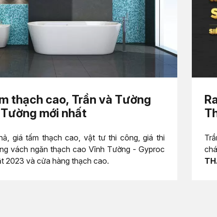
m thạch cao, Trần và Tường
Ra
 Tường mới nhất
Th
ả, giá tấm thạch cao, vật tư thi công, giá thi
Trầ
ờng vách ngăn thạch cao Vĩnh Tường - Gyproc
chá
t 2023 và cửa hàng thạch cao.
TH
bền