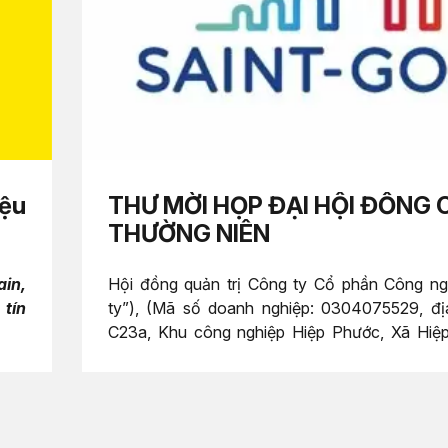
iệu
THƯ MỜI HỌP ĐẠI HỘI ĐỒNG
THƯỜNG NIÊN
ain,
Hội đồng quản trị Công ty Cổ phần Công n
 tín
ty”), (Mã số doanh nghiệp: 0304075529, địa
C23a, Khu công nghiệp Hiệp Phước, Xã Hiệ
Thành phố Hồ Chí Minh, trân trọng thông báo
dựng
đến tham dự cuộc họp Đại hội đồng cổ đông tại
g ty
đánh
hiệp