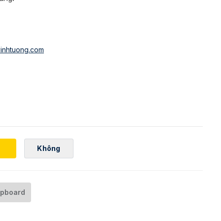
inhtuong.com
Không
ipboard