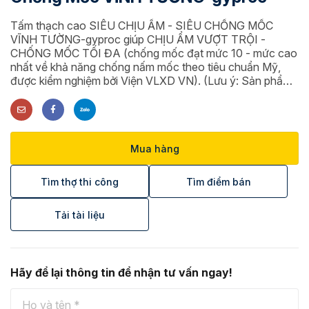
Tấm thạch cao SIÊU CHỊU ẨM - SIÊU CHỐNG MỐC
VĨNH TƯỜNG-gyproc giúp CHỊU ẨM VƯỢT TRỘI -
CHỐNG MỐC TỐI ĐA (chống mốc đạt mức 10 - mức cao
nhất về khả năng chống nấm mốc theo tiêu chuẩn Mỹ,
được kiểm nghiệm bởi Viện VLXD VN). (Lưu ý: Sản phẩm
chỉ được phân phối từ Hà Tĩnh trở ra).
Mua hàng
Tìm thợ thi công
Tìm điểm bán
Tải tài liệu
Hãy để lại thông tin để nhận tư vấn ngay!