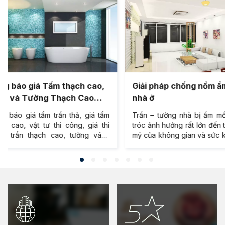
Giải pháp chống nồm ẩm cho
Ẩm mốc - mối ng
nhà ở
trong nhà bạn
Trần – tường nhà bị ẩm mốc, bong
Không khí bị ô nhiễ
tróc ảnh hưởng rất lớn đến tính thẩm
thường hạn chế ra
mỹ của không gian và sức khỏe của
ảnh hưởng đến sức 
người sử dụng. Nguyên nhân vì
chúng ta có chắc 
đâu? Làm thế nào để trần tường nhà
trong nhà sẽ an to
luôn sạch thoáng, tránh sự tấn công
mốc, vi khuẩn xâm 
của nồm ẩm?
gây ra?