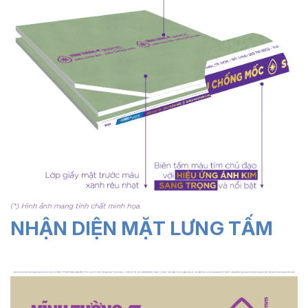
NHẬN DIỆN MẶT LƯNG TẤM