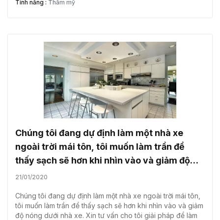
Quốc Trung, Quận Bình Tân, TP HCM )
Tính năng :
Thẩm mỹ
Chúng tôi đang dự định làm một nhà xe
ngoài trời mái tôn, tôi muốn làm trần để
thấy sạch sẽ hơn khi nhìn vào và giảm độ
nóng dưới nhà xe. Xin tư vấn cho tôi giải
21/01/2020
pháp để làm hệ thống trần này.
Chúng tôi đang dự định làm một nhà xe ngoài trời mái tôn,
tôi muốn làm trần để thấy sạch sẽ hơn khi nhìn vào và giảm
độ nóng dưới nhà xe. Xin tư vấn cho tôi giải pháp để làm