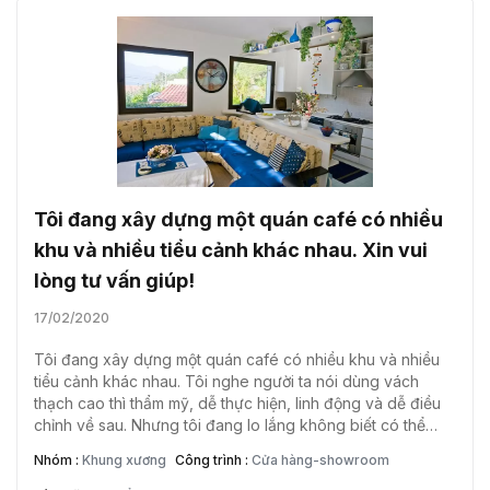
Tôi đang xây dựng một quán café có nhiều
khu và nhiều tiểu cảnh khác nhau. Xin vui
lòng tư vấn giúp!
17/02/2020
Tôi đang xây dựng một quán café có nhiều khu và nhiều
tiểu cảnh khác nhau. Tôi nghe người ta nói dùng vách
thạch cao thì thẩm mỹ, dễ thực hiện, linh động và dễ điều
chỉnh về sau. Nhưng tôi đang lo lắng không biết có thể
treo gắn tivi, đèn lên vách được không? Vì quán nhỏ nên
Nhóm :
Khung xương
Công trình :
Cửa hàng-showroom
tôi không thuê KTS. Xin vui lòng tư vấn dùm. (Anh Trịnh