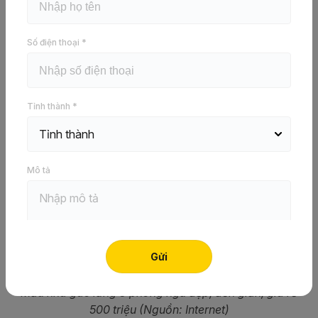
Trần thạch cao Vĩnh Tường – Siêu
Bền X
Số điện thoại *
Báo giá ngay
Tỉnh thành *
Mô tả
Mẫu nhà gác lửng 3 phòng ngủ đẹp, đơn giản, giá rẻ
500 triệu (Nguồn: Internet)