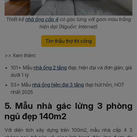
Thiết kế
nhà ống cấp 4
có gác lửng với gam màu trắng
hiện đại (Nguồn: Internet)
Tìm thầu thợ thi công
>> Xem thêm:
101+ Mẫu
nhà ống 2 tầng
đẹp, hiện đại và đơn giản, giá
dưới 1 tỷ
53+ Mẫu
nhà ống hiện đại 3 tầng
đẹp hút hồn, HOT
nhất 2025
5. Mẫu nhà gác lửng 3 phòng
ngủ đẹp 140m2
Với diện tích xây dựng trên 100m2, mẫu nhà cấp 4 3