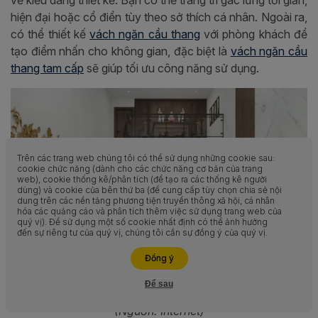
hiện đại hoặc cổ điển tùy theo sở thích cá nhân. Ngoài ra,
có thể thiết kế
vách ngăn cầu thang
với phòng khách để
tạo điểm nhấn cho không gian, đặc biệt là
vách ngăn cầu
thang tam cấp
sẽ giúp tối ưu công năng sử dụng.
Trên các trang web chúng tôi có thể sử dụng những cookie sau:
cookie chức năng (dành cho các chức năng cơ bản của trang
web), cookie thống kê/phân tích (để tạo ra các thống kê người
dùng) và cookie của bên thứ ba (để cung cấp tùy chọn chia sẻ nội
dung trên các nền tảng phương tiện truyền thông xã hội, cá nhân
hóa các quảng cáo và phân tích thêm việc sử dụng trang web của
quý vị). Để sử dụng một số cookie nhất định có thể ảnh hưởng
đến sự riêng tư của quý vị, chúng tôi cần sự đồng ý của quý vị.
Liên hệ ngay
Đồng ý
Để sau
Hỗ trợ
Mẫu thiết kế nhà gác lửng 500 triệu hiện đại, tối giản
(Nguồn: Internet)