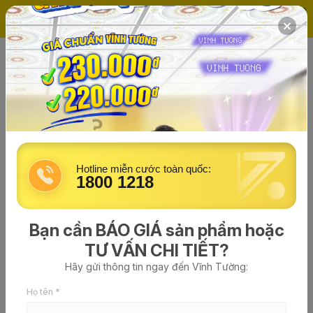
(0)
Trang chủ
Tin tức về Vĩnh Tường
vinhtuong
đăng vào lúc 16/12/2025 - 16:31
75+ mẫu nhà gác lửng 3 phòng
ngủ đẹp, hiện đại, chi phí thấp
Hotline miễn cước toàn quốc:
2026
1800 1218
Bạn cần BÁO GIÁ sản phẩm hoặc
TƯ VẤN CHI TIẾT?
Hãy gửi thông tin ngay đến Vĩnh Tường:
Họ tên *