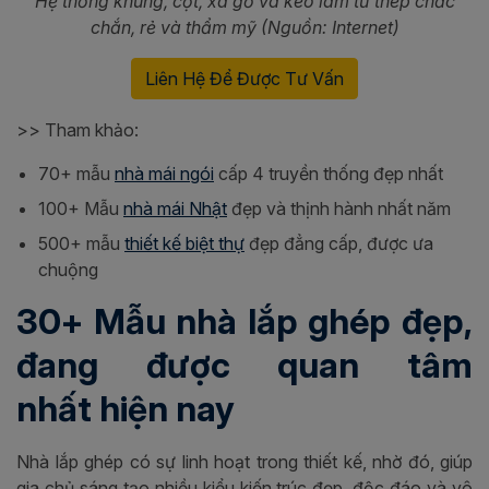
Hệ thống khung, cột, xà gồ và kèo làm từ thép chắc
chắn, rẻ và thẩm mỹ
(Nguồn: Internet)
Liên Hệ Để Được Tư Vấn
>> Tham khảo:
70+ mẫu
nhà mái ngói
cấp 4 truyền thống đẹp nhất
100+ Mẫu
nhà mái Nhật
đẹp và thịnh hành nhất năm
500+ mẫu
thiết kế biệt thự
đẹp đẳng cấp, được ưa
chuộng
30+ Mẫu nhà lắp ghép đẹp,
đang được quan tâm
nhất hiện nay
Nhà lắp ghép có sự linh hoạt trong thiết kế, nhờ đó, giúp
gia chủ sáng tạo nhiều kiểu kiến trúc đẹp, độc đáo và vô