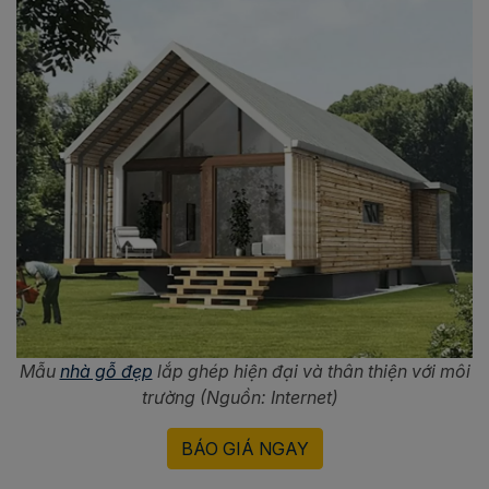
Mẫu
nhà gỗ đẹp
lắp ghép hiện đại và thân thiện với môi
trường (Nguồn: Internet)
BÁO GIÁ NGAY