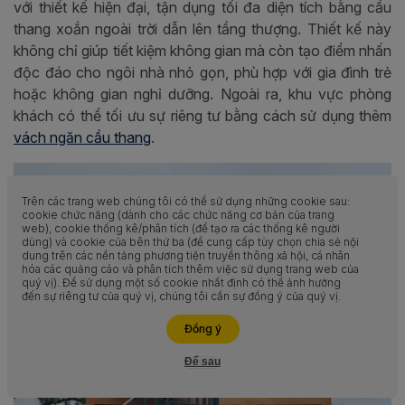
với thiết kế hiện đại, tận dụng tối đa diện tích bằng cầu
thang xoắn ngoài trời dẫn lên tầng thượng. Thiết kế này
không chỉ giúp tiết kiệm không gian mà còn tạo điểm nhấn
độc đáo cho ngôi nhà nhỏ gọn, phù hợp với gia đình trẻ
hoặc không gian nghỉ dưỡng. Ngoài ra, khu vực phòng
khách có thể tối ưu sự riêng tư bằng cách sử dụng thêm
vách ngăn cầu thang
.
Trên các trang web chúng tôi có thể sử dụng những cookie sau:
cookie chức năng (dành cho các chức năng cơ bản của trang
web), cookie thống kê/phân tích (để tạo ra các thống kê người
dùng) và cookie của bên thứ ba (để cung cấp tùy chọn chia sẻ nội
dung trên các nền tảng phương tiện truyền thông xã hội, cá nhân
hóa các quảng cáo và phân tích thêm việc sử dụng trang web của
quý vị). Để sử dụng một số cookie nhất định có thể ảnh hưởng
đến sự riêng tư của quý vị, chúng tôi cần sự đồng ý của quý vị.
Liên hệ ngay
Đồng ý
Để sau
Hỗ trợ