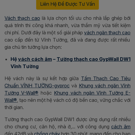
Liên Hệ Để Được Tư Vấn
Vách thạch cao
là lựa chọn tối ưu cho nhà lắp ghép bởi
quá trình thi công khá nhanh, vừa thẩm mỹ vừa tiết kiệm
chi phí. Dưới đây là một số giải pháp
vách ngăn thạch cao
cao cấp đến từ Vĩnh Tường, đã và đang được rất nhiều
gia chủ tin tưởng lựa chọn:
Hệ
vách cách âm
–
Tường thạch cao GypWall DW1
Vĩnh Tường
Hệ vách này là sự kết hợp giữa
Tấm Thạch Cao Tiêu
Chuẩn VĨNH TƯỜNG-gyproc
và
Khung vách ngăn Vĩnh
Tường V-Wall®
hoặc
Khung vách ngăn Vĩnh Tường E-
Wall®
, tạo nên một hệ vách có độ bền cao, vững chắc với
thời gian.
Tường thạch cao GypWall DW1 được ứng dụng rất nhiều
cho chung cư, căn hộ, nhà ở,... với công dụng
cách âm
đến 42dB và
chống cháy
hơn 30 phút, mang đến cho bạn