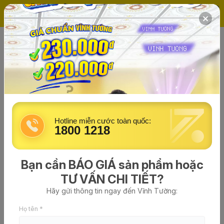
(0)
Trang chủ
Tin tức về Vĩnh Tường
vinhtuong
đăng vào lúc 08/01/2026 - 16:56
50+ mẫu nhà lắp ghép 50 triệu
giá rẻ đẹp, tiện nghi, mới nhất
Hotline miễn cước toàn quốc:
2026
1800 1218
Bạn cần BÁO GIÁ sản phẩm hoặc
TƯ VẤN CHI TIẾT?
Hãy gửi thông tin ngay đến Vĩnh Tường:
Họ tên *