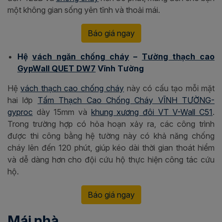
một không gian sống yên tĩnh và thoải mái.
Báo giá ngay
Hệ
vách ngăn chống cháy
–
Tường thạch cao
GypWall QUET DW7
Vĩnh Tường
Hệ
vách thạch cao chống cháy
này có cấu tạo mỗi mặt
hai lớp
Tấm Thạch Cao Chống Cháy VĨNH TƯỜNG-
gyproc
dày 15mm và
khung xương đôi VT V-Wall C51
.
Trong trường hợp có hỏa hoạn xảy ra, các công trình
được thi công bằng hệ tường này có khả năng chống
cháy lên đến 120 phút, giúp kéo dài thời gian thoát hiểm
và dễ dàng hơn cho đội cứu hộ thực hiện công tác cứu
hộ.
Báo giá ngay
Mái nhà