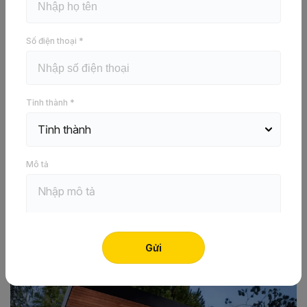
Tường thạch cao GypWall DW1
Số điện thoại *
Báo giá ngay
Tỉnh thành *
Mẫu
nhà lắp ghép
là một kiểu nhà ở đang vô cùng phổ
biến và được nhiều người ưa chuộng hiện nay. Vậy, với
Mô tả
mức kinh phí chỉ vỏn vẹn 50 triệu, liệu có thể xây được
một căn nhà lắp ghép đẹp, hiện đại và đầy đủ công năng?
Thông qua bài viết sau đây,
Vĩnh Tường
sẽ cung cấp cho
bạn những thông tin cần thiết cũng như những mẫu nhà
lắp ghép rẻ đẹp và chất lượng nhất.