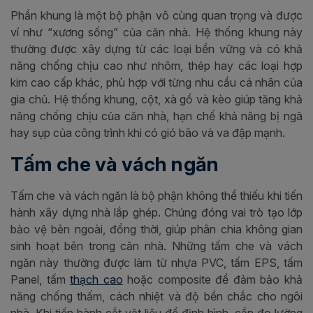
Phần khung là một bộ phận vô cùng quan trọng và được
ví như “xương sống” của căn nhà. Hệ thống khung này
thường được xây dựng từ các loại bền vững và có khả
năng chống chịu cao như nhôm, thép hay các loại hợp
kim cao cấp khác, phù hợp với từng nhu cầu cá nhân của
gia chủ. Hệ thống khung, cột, xà gồ và kèo giúp tăng khả
năng chống chịu của căn nhà, hạn chế khả năng bị ngã
hay sụp của công trình khi có gió bão và va đập mạnh.
Tấm che và vách ngăn
Tấm che và vách ngăn là bộ phận không thể thiếu khi tiến
hành xây dựng nhà lắp ghép. Chúng đóng vai trò tạo lớp
bảo vệ bên ngoài, đồng thời, giúp phân chia không gian
sinh hoạt bên trong căn nhà. Những tấm che và vách
ngăn này thường được làm từ nhựa PVC, tấm EPS, tấm
Panel, tấm
thạch cao
hoặc composite để đảm bảo khả
năng chống thấm, cách nhiệt và độ bền chắc cho ngôi
nhà. Khi tiến hành cắt vật liệu để định hình, cần đo lường